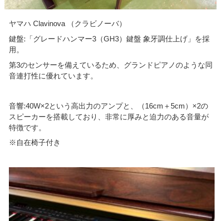
ヤマハ Clavinova （クラビノーバ）
鍵盤:「グレードハンマー3（GH3）鍵盤 象牙調仕上げ」を採
用。
第3のセンサーを備えているため、グランドピアノのような同
音連打性に優れています。
音響:40W×2という高出力のアンプと、（16cm＋5cm）×2の
スピーカーを搭載しており、非常に厚みと迫力のある音量が
特徴です。
※自在椅子付き