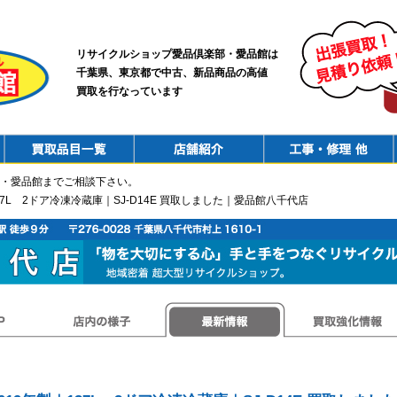
リサイクルショップ愛品倶楽部・愛品館は
千葉県、東京都で中古、新品商品の高値
買取を行なっています
PurchaseList
Shop
ConstructionRepair
・愛品館までご相談下さい。
137L 2ドア冷凍冷蔵庫｜SJ-D14E 買取しました｜愛品館八千代店
店内の様子
最新情報
買取強化情報