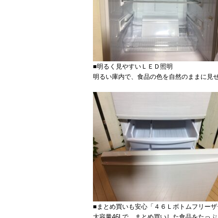
■明るく見やすいＬＥＤ照明
明るい庫内で、食品の色を自然のままに見
■まとめ買いも安心「４６Ｌボトムフリーザ
大容量46Lで、まとめ買いした食品をたっ