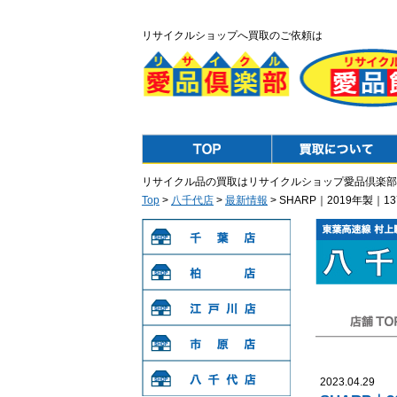
リサイクルショップへ買取のご依頼は
Top
Purchase
リサイクル品の買取はリサイクルショップ愛品倶楽部
Top
>
八千代店
>
最新情報
> SHARP｜2019年製｜
千葉店
柏店
江戸川店
店舗TOP
市原店
2023.04.29