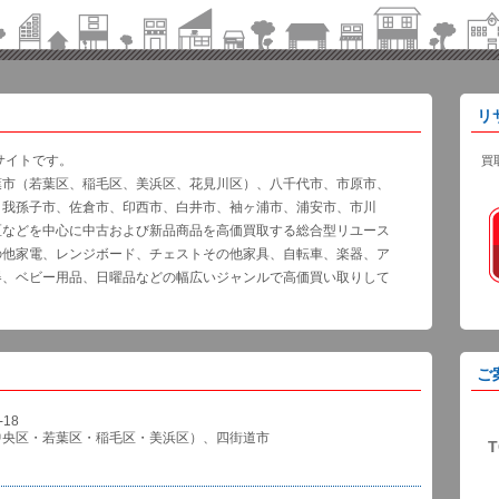
リ
サイトです。
買
葉市（若葉区、稲毛区、美浜区、花見川区）、八千代市、市原市、
、我孫子市、佐倉市、印西市、白井市、袖ヶ浦市、浦安市、市川
区などを中心に中古および新品商品を高価買取する総合型リユース
の他家電、レンジボード、チェストその他家具、自転車、楽器、ア
器、ベビー用品、日曜品などの幅広いジャンルで高価買い取りして
ご
18
中央区・若葉区・稲毛区・美浜区）、四街道市
T