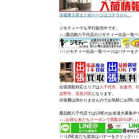
冷蔵庫入荷まとめページはコチラから。
.
ジモティーでも平行販売中です。
↓↓↓愛品館八千代店のジモティー出品一覧ペ
↑↑↑ジモティー出品一覧ページはバナーをクリ
.
出張買取対応エリアは
八千代市、佐倉市、
志野市、花見川区
になります。
出張費は掛かりませんのでお気軽にお問い
.
愛品館八千代店ではLINEのお友達大募集中
↓↓↓お得な友だちクーポンで買取10％UP↓↓↓
↑↑↑LINE友だち追加はバナーをクリック↑↑↑