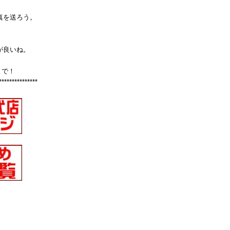
真を送ろう。
が良いね。
まで！
***************