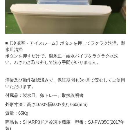
■【冷凍室・アイスルーム】ボタンを押してラクラク洗浄、製
氷皿清掃
ボタンを押すだけで、製氷皿・給水パイプをラクラク水洗
い。わざわざ取り外して洗う手間がいりません。
清掃及び動作確認済みで、保証期間も3か月で安心してご使用
いただけます。
付属品：製氷皿、卵トレー、取扱説明書
外形寸法：高さ1690×幅600×奥行660(mm)
質量：65Kg
商品名：SHARP3ドア冷凍冷蔵庫 型番：SJ-PW35C(2017年
製)