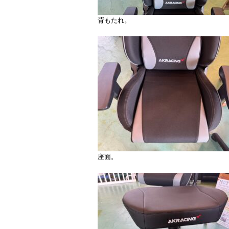
背もたれ。
座面。