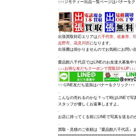
↑↑↑ジモティー出品一覧ページはバナーをクリ
.
出張買取対応エリアは
八千代市、佐倉市、
志野市、花見川区
になります。
出張費は掛かりませんのでお気軽にお問い
.
愛品館八千代店ではLINEのお友達大募集中
↓↓↓お得な友だちクーポンで買取10％UP↓↓↓
↑↑↑LINE友だち追加はバナーをクリック↑↑↑
.
こんなの売れるのかな？って時はLINEで写
スタッフが優しくお返事しますよ。
.
お店に持ってくる前にLINEで写真を送るの
.
買取・見積のご依頼は『愛品館八千代店』
***************************************************