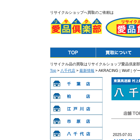
リサイクルショップへ買取のご依頼は
Top
Purchase
リサイクル品の買取はリサイクルショップ愛品倶楽部
Top
>
八千代店
>
最新情報
> AKRACING｜Wol
千葉店
柏店
江戸川店
店舗TOP
市原店
2025.07.01