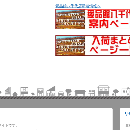
愛品館八千代店新着情報へ
.
リ
サイトです。
買