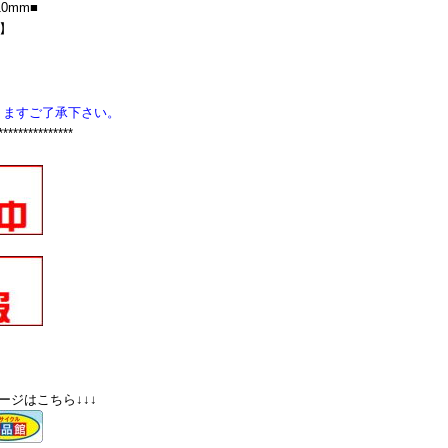
10mm■
F】
りますご了承下さい。
***************
ージはこちら↓↓↓