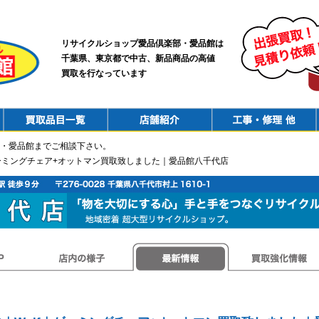
リサイクルショップ愛品倶楽部・愛品館は
千葉県、東京都で中古、新品商品の高値
買取を行なっています
PurchaseList
Shop
ConstructionRepair
・愛品館までご相談下さい。
f｜ゲーミングチェア+オットマン買取致しました｜愛品館八千代店
店内の様子
最新情報
買取強化情報