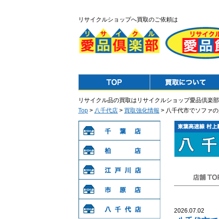
リサイクルショップへ買取のご依頼は
Top
Purchase
リサイクル品の買取はリサイクルショップ愛品倶楽部
Top
>
八千代店
>
買取強化情報
> 八千代市でソファ
千葉店
柏店
江戸川店
店舗TOP
市原店
2026.07.02