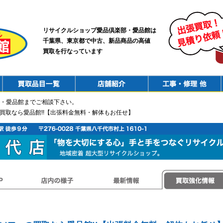
リサイクルショップ愛品倶楽部・愛品館は
千葉県、東京都で中古、新品商品の高値
買取を行なっています
PurchaseList
Shop
ConstructionRepair
・愛品館までご相談下さい。
の買取なら愛品館!!【出張料金無料・解体もお任せ】
店内の様子
最新情報
買取強化情報