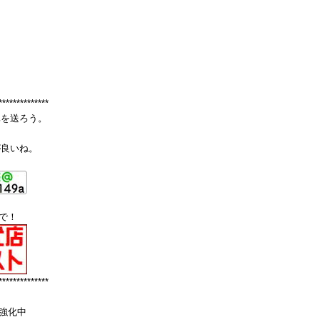
**************
真を送ろう。
が良いね。
で！
**************
強化中