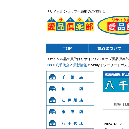
リサイクルショップへ買取のご依頼は
Top
Purchase
リサイクル品の買取はリサイクルショップ愛品倶楽部
Top
>
八千代店
>
最新情報
> Sealy｜シーリー｜
千葉店
柏店
江戸川店
店舗TOP
市原店
2024.07.17