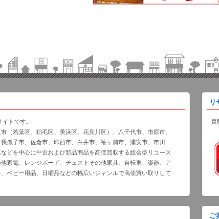
リ
サイトです。
買
葉市（若葉区、稲毛区、美浜区、花見川区）、八千代市、市原市、
、我孫子市、佐倉市、印西市、白井市、袖ヶ浦市、浦安市、市川
区などを中心に中古および新品商品を高価買取する総合型リユース
の他家電、レンジボード、チェストその他家具、自転車、楽器、ア
器、ベビー用品、日曜品などの幅広いジャンルで高価買い取りして
ご