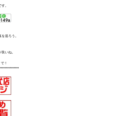
です。
真を送ろう。
が良いね。
まで！
***************