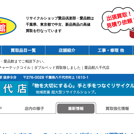
リサイクルショップ愛品倶楽部・愛品館は
千葉県、東京都で中古、新品商品の高値
買取を行なっています
PurchaseList
Shop
ConstructionRepair
・愛品館までご相談下さい。
ポスチャーテックコイル｜ダブルベッド買取致しました｜愛品館八千代店
店内の様子
最新情報
買取強化情報