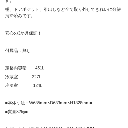
す。
棚、ドアポケット、引出しなど全て取り外してきれいに分解
清掃済みです。
安心の3か月保証！
付属品：無し
定格内容積 451L
冷蔵室 327L
冷凍室 124L
■本体寸法：W685mm×D633mm×H1828mm■
■質量82㎏■