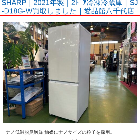
SHARP｜2021年製｜2ﾄﾞｱ冷凍冷蔵庫｜SJ
-D18G-W買取しました｜愛品館八千代店
ナノ低温脱臭触媒 触媒にナノサイズの粒子を採用。