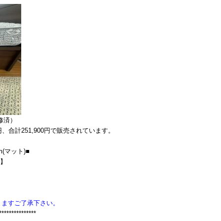
修済）
0円、合計251,900円で販売されています。
m(マット)■
D】
りますご了承下さい。
***************