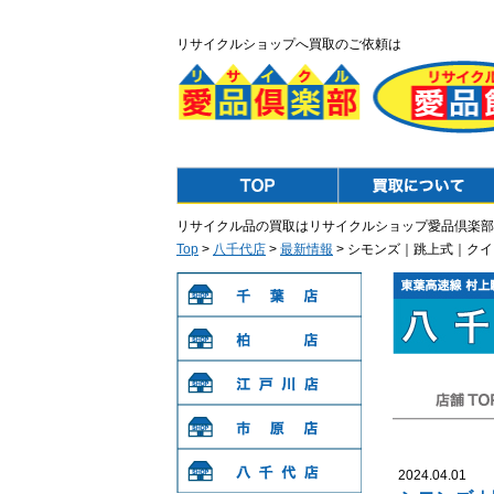
リサイクルショップへ買取のご依頼は
Top
Purchase
リサイクル品の買取はリサイクルショップ愛品倶楽部
Top
>
八千代店
>
最新情報
> シモンズ｜跳上式｜ク
千葉店
柏店
江戸川店
店舗TOP
市原店
2024.04.01