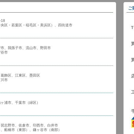
ご
18
中央区・若葉区・稲毛区・美浜区）、四街道市
T
戸市、我孫子市、流山市、野田市
谷市
、葛飾区、江東区、墨田区
川市
袖ヶ浦市、千葉市（緑区）
、習志野市、佐倉市、印西市、白井市
市（東部）、鎌ヶ谷市（南部）