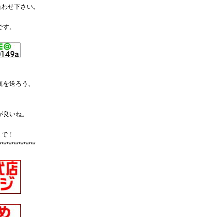
合わせ下さい。
です。
真を送ろう。
が良いね。
まで！
***************