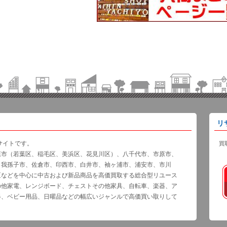
リ
サイトです。
買
葉市（若葉区、稲毛区、美浜区、花見川区）、八千代市、市原市、
、我孫子市、佐倉市、印西市、白井市、袖ヶ浦市、浦安市、市川
区などを中心に中古および新品商品を高価買取する総合型リユース
の他家電、レンジボード、チェストその他家具、自転車、楽器、ア
器、ベビー用品、日曜品などの幅広いジャンルで高価買い取りして