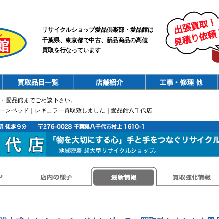
リサイクルショップ愛品倶楽部・愛品館は
千葉県、東京都で中古、新品商品の高値
買取を行なっています
PurchaseList
Shop
ConstructionRepair
・愛品館までご相談下さい。
イーンベッド｜レギュラー買取致しました｜愛品館八千代店
店内の様子
最新情報
買取強化情報