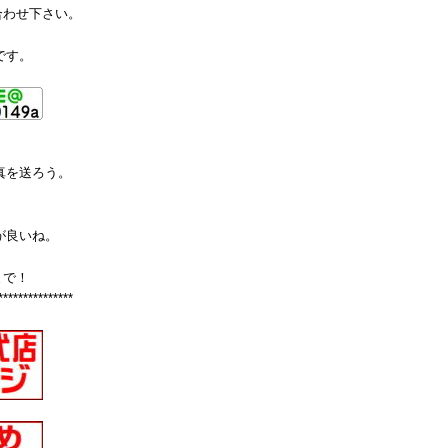
合わせ下さい。
です。
真を送ろう。
が良いね。
まで！
***************