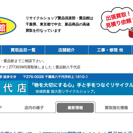
リサイクルショップ愛品倶楽部・愛品館は
千葉県、東京都で中古、新品商品の高値
買取を行なっています
PurchaseList
Shop
ConstructionRepair
・愛品館までご相談下さい。
ファ｜ZT7303WS買取致しました｜愛品館八千代店
店内の様子
最新情報
買取強化情報