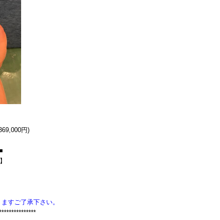
9,000円)
■
F】
りますご了承下さい。
***************