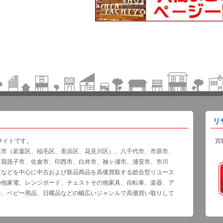
リ
サイトです。
買
葉市（若葉区、稲毛区、美浜区、花見川区）、八千代市、市原市、
、我孫子市、佐倉市、印西市、白井市、袖ヶ浦市、浦安市、市川
区などを中心に中古および新品商品を高価買取する総合型リユース
の他家電、レンジボード、チェストその他家具、自転車、楽器、ア
器、ベビー用品、日曜品などの幅広いジャンルで高価買い取りして