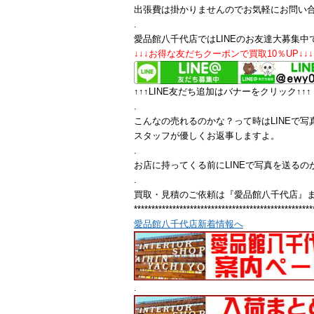
出張費は掛かりませんのでお気軽にお問い
.
愛品館八千代店ではLINEのお友達大募集中
↓↓↓お得な友だちクーポンで買取10％UP↓↓↓
↑↑↑LINE友だち追加はバナーをクリック↑↑↑
.
こんなの売れるのかな？って時はLINEで写
スタッフが優しくお返事しますよ。
.
お店に持ってくる前にLINEで写真を送るの
.
買取・見積のご依頼は『愛品館八千代店』
***************************************************
愛品館八千代店新着情報へ
.