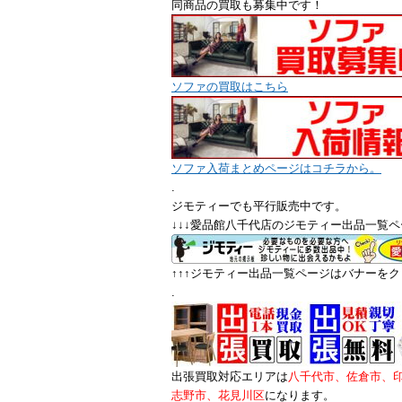
同商品の買取も募集中です！
ソファの買取はこちら
ソファ入荷まとめページはコチラから。
.
ジモティーでも平行販売中です。
↓↓↓愛品館八千代店のジモティー出品一覧ペ
↑↑↑ジモティー出品一覧ページはバナーをクリ
.
出張買取対応エリアは
八千代市、佐倉市、
志野市、花見川区
になります。