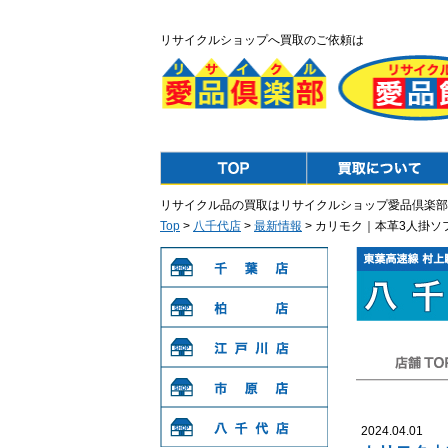
リサイクルショップへ買取のご依頼は
Top
Purchase
リサイクル品の買取はリサイクルショップ愛品倶楽部
Top
>
八千代店
>
最新情報
> カリモク｜本革3人掛ソ
千葉店
柏店
江戸川店
店舗TOP
市原店
2024.04.01