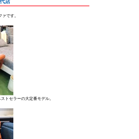
千代店
ファです。
ベストセラーの大定番モデル。