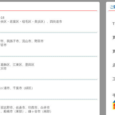
ご
18
中央区・若葉区・稲毛区・美浜区）、四街道市
T
戸市、我孫子市、流山市、野田市
谷市
、葛飾区、江東区、墨田区
川市
袖ヶ浦市、千葉市（緑区）
、習志野市、佐倉市、印西市、白井市
市（東部）、鎌ヶ谷市（南部）