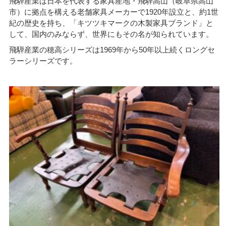
飛騨産業は日本を代表する家具産地・飛騨高山（岐阜県高山
市）に拠点を構える老舗家具メーカーで1920年設立と、約1世
紀の歴史を持ち、「キツツキマークの木製家具ブランド」と
して、国内のみならず、世界にもその名が知られています。
飛騨産業の穂高シリーズは1969年から50年以上続くロングセ
ラーシリーズです。