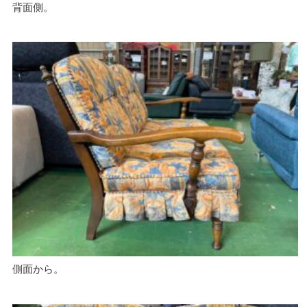
背面側。
側面から。