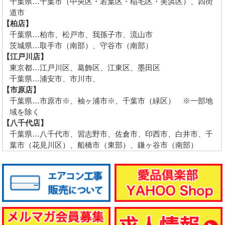
千葉県…千葉市（中央区・若葉区・稲毛区・美浜区）、四街
道市
【柏店】
千葉県…柏市、松戸市、我孫子市、流山市
茨城県…取手市（南部）、守谷市（南部）
【江戸川店】
東京都…江戸川区、葛飾区、江東区、墨田区
千葉県…浦安市、市川市、
【市原店】
千葉県…市原市※、袖ヶ浦市※、千葉市（緑区） ※一部地
域を除く
【八千代店】
千葉県…八千代市、習志野市、佐倉市、印西市、白井市、千
葉市（花見川区）、船橋市（東部）、鎌ヶ谷市（南部）