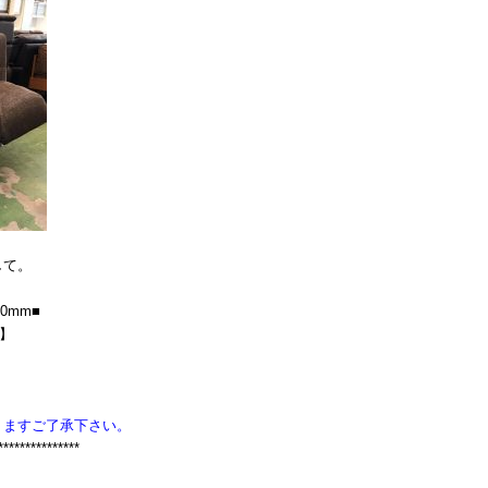
して。
70mm■
F】
りますご了承下さい。
***************