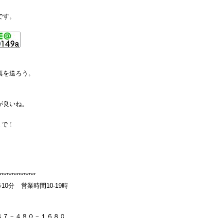
です。
真を送ろう。
が良いね。
まで！
***************
分 営業時間10-19時
４７－４８０－１６８０