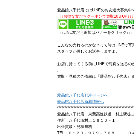
.
愛品館八千代店ではLINEのお友達大募集中
↓↓↓お得な友だちクーポンで買取10％UP↓↓↓
↑↑↑LINE友だち追加はバナーをクリック↑↑↑
.
こんなの売れるのかな？って時はLINEで写
スタッフが優しくお返事しますよ。
.
お店に持ってくる前にLINEで写真を送るの
.
買取・見積のご依頼は『愛品館八千代店』
.
.
愛品館八千代店TOPページへ
愛品館八千代店新着情報へ
***************************************************
愛品館八千代店 東葉高速鉄道 村上駅徒歩10
住所 八千代市村上１６１０－１
出張買取・見積無料
TEL ０１２０－９７９－７６８ ・ ０