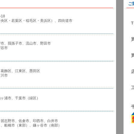
ご
18
中央区・若葉区・稲毛区・美浜区）、四街道市
T
戸市、我孫子市、流山市、野田市
谷市
、葛飾区、江東区、墨田区
川市
袖ヶ浦市、千葉市（緑区）
、習志野市、佐倉市、印西市、白井市
市（東部）、鎌ヶ谷市（南部）