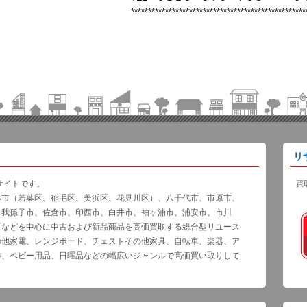
***************************************************
リ
サイトです。
買
葉市（若葉区、稲毛区、美浜区、花見川区）、八千代市、市原市、
、我孫子市、佐倉市、印西市、白井市、袖ヶ浦市、浦安市、市川
区などを中心に中古および新品商品を高価買取する総合型リユース
の他家電、レンジボード、チェストその他家具、自転車、楽器、ア
器、ベビー用品、日曜品などの幅広いジャンルで高価買い取りして