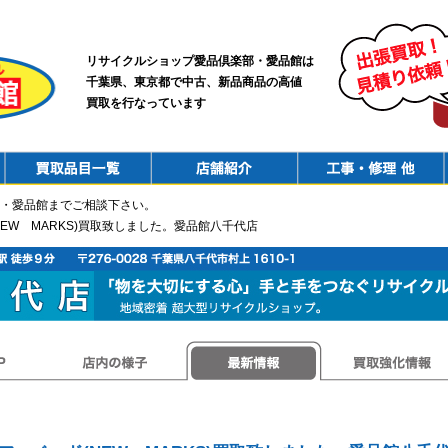
リサイクルショップ愛品倶楽部・愛品館は
千葉県、東京都で中古、新品商品の高値
買取を行なっています
PurchaseList
Shop
ConstructionRepair
・愛品館までご相談下さい。
NEW MARKS)買取致しました。愛品館八千代店
店内の様子
最新情報
買取強化情報