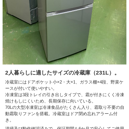
2人暮らしに適したサイズの冷蔵庫（231L）。
冷蔵室にはドアポケット小×2・大×1、ガラス棚×4段、野菜ケ
ースが付いて使いやすい。
冷凍室は3段トレイの引き出しタイプで、霜が付きにくく冷凍
焼けもしにくいため、長期保存に向いている。
70Lの大型冷凍室は冷凍食品がたくさん入り、霜取り不要の自
動霜取りファンを搭載。冷蔵室はドア閉め忘れアラーム付
き。
清掃及び動作確認済みで、保証期間も6か月で安心してご使用