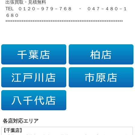
出張買取・見積無料
TEL ０１２０－９７９－７６８ ・ ０４７－４８０－１
６８０
*****************************************************************
各店対応エリア
【千葉店】