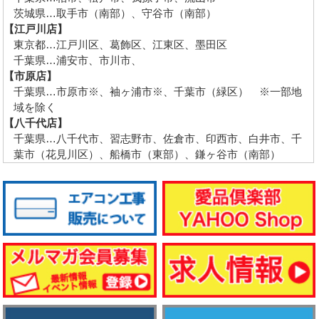
茨城県…取手市（南部）、守谷市（南部）
【江戸川店】
東京都…江戸川区、葛飾区、江東区、墨田区
千葉県…浦安市、市川市、
【市原店】
千葉県…市原市※、袖ヶ浦市※、千葉市（緑区） ※一部地
域を除く
【八千代店】
千葉県…八千代市、習志野市、佐倉市、印西市、白井市、千
葉市（花見川区）、船橋市（東部）、鎌ヶ谷市（南部）