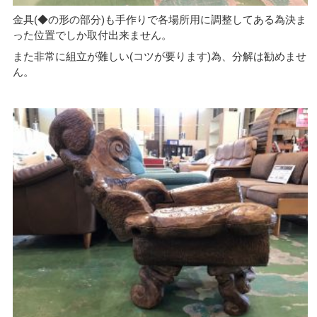
金具(◆の形の部分)も手作りで各場所用に調整してある為決ま
った位置でしか取付出来ません。
また非常に組立が難しい(コツが要ります)為、分解は勧めませ
ん。