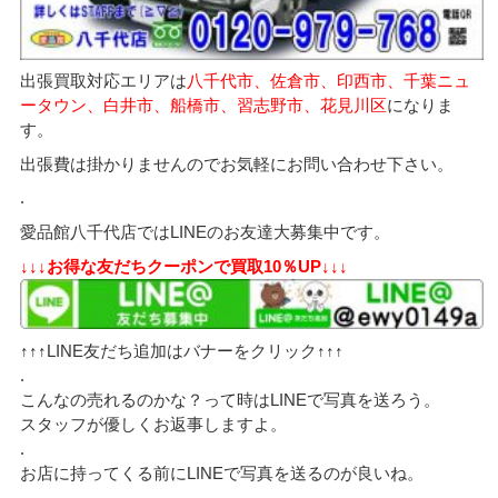
出張買取対応エリアは
八千代市、佐倉市、印西市、千葉ニュ
ータウン、白井市、船橋市、習志野市、花見川区
になりま
す。
出張費は掛かりませんのでお気軽にお問い合わせ下さい。
.
愛品館八千代店ではLINEのお友達大募集中です。
↓↓↓お得な友だちクーポンで買取10％UP↓↓↓
↑↑↑LINE友だち追加はバナーをクリック↑↑↑
.
こんなの売れるのかな？って時はLINEで写真を送ろう。
スタッフが優しくお返事しますよ。
.
お店に持ってくる前にLINEで写真を送るのが良いね。
.