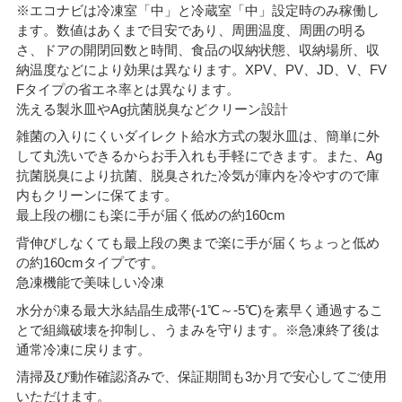
※エコナビは冷凍室「中」と冷蔵室「中」設定時のみ稼働し
ます。数値はあくまで目安であり、周囲温度、周囲の明る
さ、ドアの開閉回数と時間、食品の収納状態、収納場所、収
納温度などにより効果は異なります。XPV、PV、JD、V、FV
Fタイプの省エネ率とは異なります。
洗える製氷皿やAg抗菌脱臭などクリーン設計
雑菌の入りにくいダイレクト給水方式の製氷皿は、簡単に外
して丸洗いできるからお手入れも手軽にできます。また、Ag
抗菌脱臭により抗菌、脱臭された冷気が庫内を冷やすので庫
内もクリーンに保てます。
最上段の棚にも楽に手が届く低めの約160cm
背伸びしなくても最上段の奥まで楽に手が届くちょっと低め
の約160cmタイプです。
急凍機能で美味しい冷凍
水分が凍る最大氷結晶生成帯(-1℃～-5℃)を素早く通過するこ
とで組織破壊を抑制し、うまみを守ります。※急凍終了後は
通常冷凍に戻ります。
清掃及び動作確認済みで、保証期間も3か月で安心してご使用
いただけます。