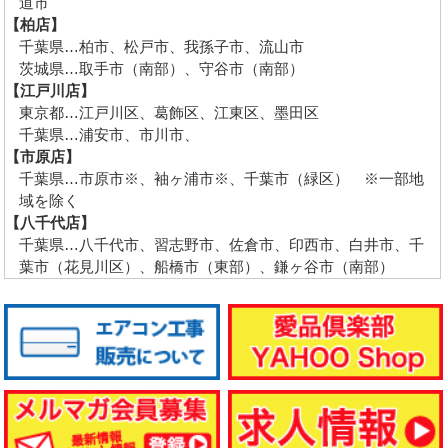
道市
【柏店】
千葉県…柏市、松戸市、我孫子市、流山市
茨城県…取手市（南部）、守谷市（南部）
【江戸川店】
東京都…江戸川区、葛飾区、江東区、墨田区
千葉県…浦安市、市川市、
【市原店】
千葉県…市原市※、袖ヶ浦市※、千葉市（緑区） ※一部地
域を除く
【八千代店】
千葉県…八千代市、習志野市、佐倉市、印西市、白井市、千
葉市（花見川区）、船橋市（東部）、鎌ヶ谷市（南部）