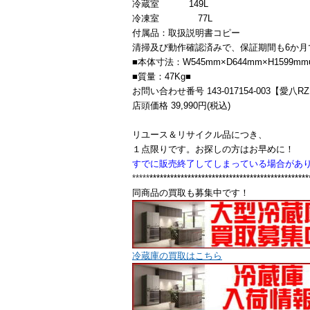
冷蔵室 149L
冷凍室 77L
付属品：取扱説明書コピー
清掃及び動作確認済みで、保証期間も6か月
■本体寸法：W545mm×D644mm×H1599mm
■質量：47Kg■
お問い合わせ番号 143-017154-003【愛八R
店頭価格 39,990円(税込)
リユース＆リサイクル品につき、
１点限りです。お探しの方はお早めに！
すでに販売終了してしまっている場合があ
*****
**********************************************
同商品の買取も募集中です！
冷蔵庫の買取はこちら