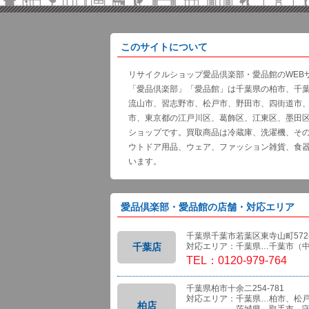
このサイトについて
リサイクルショップ愛品倶楽部・愛品館のWEB
「愛品倶楽部」「愛品館」は千葉県の柏市、千
流山市、習志野市、松戸市、野田市、四街道市
市、東京都の江戸川区、葛飾区、江東区、墨田
ショップです。買取商品は冷蔵庫、洗濯機、そ
ウトドア用品、ウェア、ファッション雑貨、食
います。
愛品倶楽部・愛品館の店舗・対応エリア
千葉県千葉市若葉区東寺山町572-
千葉店
対応エリア：千葉県…千葉市（
TEL：0120-979-764
千葉県柏市十余二254-781
対応エリア：千葉県…柏市、松
柏店