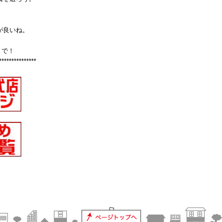
が良いね。
まで！
***************