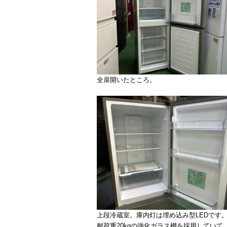
全扉開いたところ。
上段冷蔵室。庫内灯は埋め込み型LEDです
耐荷重20kgの強化ガラス棚を採用してい