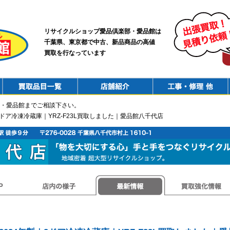
リサイクルショップ愛品倶楽部・愛品館は
千葉県、東京都で中古、新品商品の高値
買取を行なっています
PurchaseList
Shop
ConstructionRepair
・愛品館までご相談下さい。
｜2ドア冷凍冷蔵庫｜YRZ-F23L買取しました｜愛品館八千代店
店内の様子
最新情報
買取強化情報