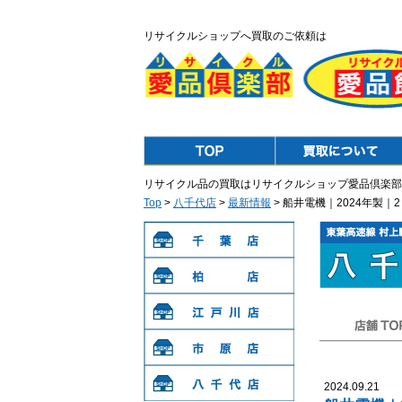
リサイクルショップへ買取のご依頼は
Top
Purchase
リサイクル品の買取はリサイクルショップ愛品倶楽部
Top
>
八千代店
>
最新情報
> 船井電機｜2024年製
千葉店
柏店
江戸川店
店舗TOP
市原店
2024.09.21