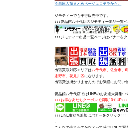
冷蔵庫入荷まとめページはコチラから。
.
ジモティーでも平行販売中です。
↓↓↓愛品館八千代店のジモティー出品一覧ペ
↑↑↑ジモティー出品一覧ページはバナーをクリ
.
出張買取対応エリアは
八千代市、佐倉市、
志野市、花見川区
になります。
出張費は掛かりませんのでお気軽にお問い
.
愛品館八千代店ではLINEのお友達大募集中
↓↓↓お得な友だちクーポンで買取10％UP↓↓↓
↑↑↑LINE友だち追加はバナーをクリック↑↑↑
.
こんなの売れるのかな？って時はLINEで写