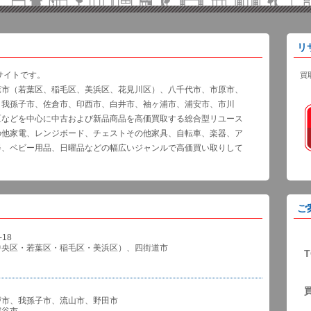
リ
サイトです。
買
葉市（若葉区、稲毛区、美浜区、花見川区）、八千代市、市原市、
、我孫子市、佐倉市、印西市、白井市、袖ヶ浦市、浦安市、市川
区などを中心に中古および新品商品を高価買取する総合型リユース
の他家電、レンジボード、チェストその他家具、自転車、楽器、ア
器、ベビー用品、日曜品などの幅広いジャンルで高価買い取りして
ご
18
中央区・若葉区・稲毛区・美浜区）、四街道市
T
戸市、我孫子市、流山市、野田市