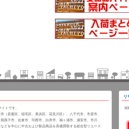
リ
サイトです。
買
葉市（若葉区、稲毛区、美浜区、花見川区）、八千代市、市原市、
、我孫子市、佐倉市、印西市、白井市、袖ヶ浦市、浦安市、市川
区などを中心に中古および新品商品を高価買取する総合型リユース