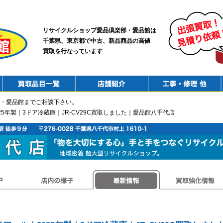
リサイクルショップ愛品倶楽部・愛品館は
千葉県、東京都で中古、新品商品の高値
買取を行なっています
PurchaseList
Shop
ConstructionRepair
・愛品館までご相談下さい。
2025年製｜3ドア冷蔵庫｜JR-CV29C買取しました｜愛品館八千代店
店内の様子
最新情報
買取強化情報