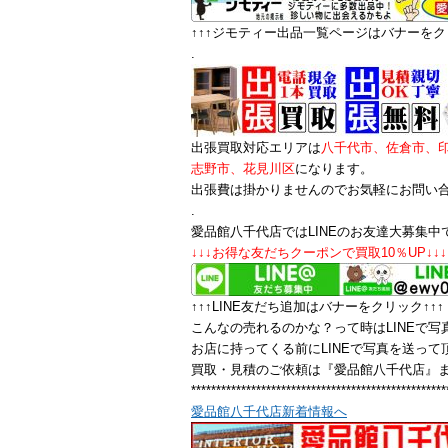
↑↑↑ジモティー出品一覧ページはバナーをクリ
.
出張買取対応エリアは
八千代市、佐倉市、
志野市、花見川区
になります。
出張費は掛かりませんのでお気軽にお問い
.
愛品館八千代店ではLINEのお友達大募集中
↓↓↓お得な友だちクーポンで買取10％UP↓↓↓
↑↑↑LINE友だち追加はバナーをクリック↑↑↑
こんなの売れるのかな？って時はLINEで写
お店に持ってくる前にLINEで写真を送っ
買取・見積のご依頼は『愛品館八千代店』
***************************************************
愛品館八千代店新着情報へ