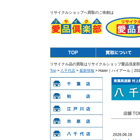
リサイクルショップへ買取のご依頼は
Top
Purchase
リサイクル品の買取はリサイクルショップ愛品倶楽部
Top
>
八千代店
>
最新情報
> Haier｜ハイアール｜
千葉店
柏店
江戸川店
店舗TOP
市原店
2026.06.16