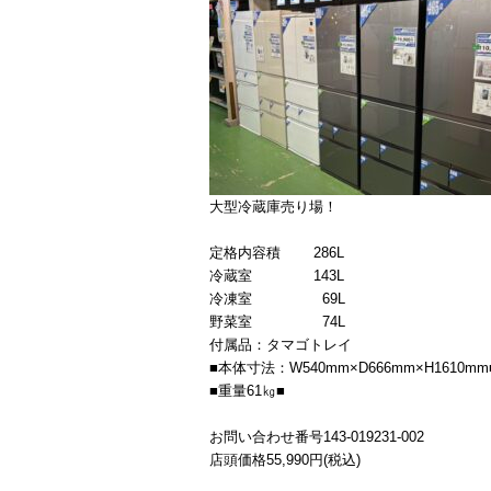
大型冷蔵庫売り場！
定格内容積 286L
冷蔵室 143L
冷凍室 69L
野菜室 74L
付属品：タマゴトレイ
■本体寸法：W540mm×D666mm×H1610mm
■重量61㎏■
お問い合わせ番号143-019231-002
店頭価格55,990円(税込)