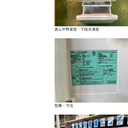
真ん中野菜室・下段冷凍室
型番・寸法