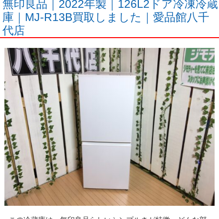
無印良品｜2022年製｜126L2ドア冷凍冷蔵
庫｜MJ-R13B買取しました｜愛品館八千
代店