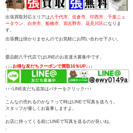
出張買取対応エリアは
八千代市、佐倉市、印西市、千葉ニュ
ータウン、白井市、船橋市、習志野市、花見川区
になりま
す。
出張費は掛かりませんのでお気軽にお問い合わせ下さい。
.
愛品館八千代店ではLINEのお友達大募集中です。
↓↓↓お得な友だちクーポンで買取10％UP↓↓↓
↑↑↑LINE友だち追加はバナーをクリック↑↑↑
.
こんなの売れるのかな？って時はLINEで写真を送ろう。
スタッフが優しくお返事しますよ。
.
お店に持ってくる前にLINEで写真を送るのが良いね。
.