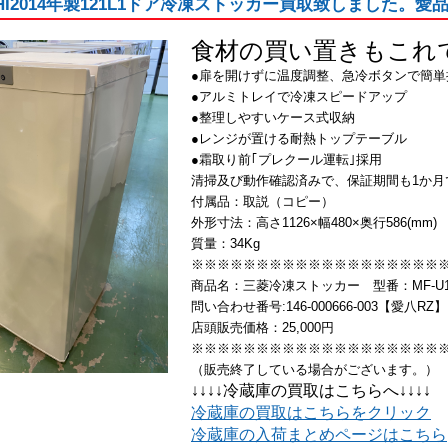
ISHI2014年製121L1ドア冷凍ストッカー買取致しました。
食材の買い置きもこれ
●扉を開けずに温度調整、急冷ボタンで簡単
●アルミトレイで冷凍スピードアップ
●整理しやすいケース式収納
●レンジが置ける耐熱トップテーブル
●霜取り前｢プレクール運転｣採用
清掃及び動作確認済みで、保証期間も1か月
付属品：取説（コピー）
外形寸法：高さ1126×幅480×奥行586(mm)
質量：34Kg
※※※※※※※※※※※※※※※※※※※
商品名：三菱冷凍ストッカー 型番：MF-U12T
問い合わせ番号:146-000666-003【愛八RZ】
店頭販売価格：25,000円
※※※※※※※※※※※※※※※※※※※
（販売終了している場合がございます。）
↓↓↓↓冷蔵庫の買取はこちらへ↓↓↓↓
冷蔵庫の買取はこちらをクリック
冷蔵庫の入荷まとめページはこちら