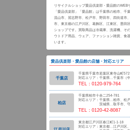
リサイクルショップ愛品倶楽部・愛品館のWEB
「愛品倶楽部」「愛品館」は千葉県の柏市、千
流山市、習志野市、松戸市、野田市、四街道市
市、東京都の江戸川区、葛飾区、江東区、墨田
ショップです。買取商品は冷蔵庫、洗濯機、そ
ウトドア用品、ウェア、ファッション雑貨、食
います。
愛品倶楽部・愛品館の店舗・対応エリア
千葉県千葉市若葉区東寺山町572-
千葉店
対応エリア：千葉県…千葉市（
TEL：0120-979-764
千葉県柏市十余二254-781
対応エリア：千葉県…柏市、松
柏店
茨城県…取手市、守
TEL：0120-42-8087
東京都江戸川区春江町1-1-18
対応エリア：東京都…江戸川区
江戸川店