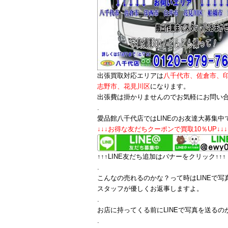
出張買取対応エリアは
八千代市、佐倉市、
志野市、花見川区
になります。
出張費は掛かりませんのでお気軽にお問い
.
愛品館八千代店ではLINEのお友達大募集中
↓↓↓お得な友だちクーポンで買取10％UP↓↓↓
↑↑↑LINE友だち追加はバナーをクリック↑↑↑
.
こんなの売れるのかな？って時はLINEで写
スタッフが優しくお返事しますよ。
.
お店に持ってくる前にLINEで写真を送るの
.