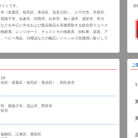
サイトです。
買
葉市（若葉区、稲毛区、美浜区、花見川区）、八千代市、市原市、
、我孫子市、佐倉市、印西市、白井市、袖ヶ浦市、浦安市、市川
区などを中心に中古および新品商品を高価買取する総合型リユース
の他家電、レンジボード、チェストその他家具、自転車、楽器、ア
器、ベビー用品、日曜品などの幅広いジャンルで高価買い取りして
ご
18
中央区・若葉区・稲毛区・美浜区）、四街道市
T
戸市、我孫子市、流山市、野田市
谷市
、葛飾区、江東区、墨田区