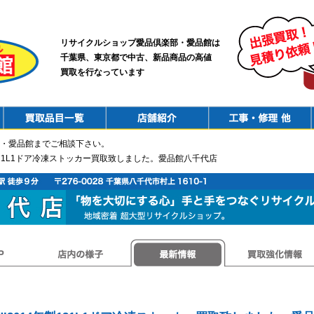
リサイクルショップ愛品倶楽部・愛品館は
千葉県、東京都で中古、新品商品の高値
買取を行なっています
PurchaseList
Shop
ConstructionRepair
・愛品館までご相談下さい。
4年製121L1ドア冷凍ストッカー買取致しました。愛品館八千代店
店内の様子
最新情報
買取強化情報