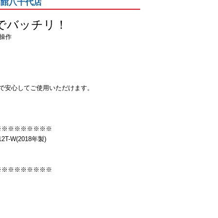
愛品館八千代店
でバッチリ！
操作
で安心してご使用いただけます。
※※※※※※※※※
-W(2018年製)
※※※※※※※※※