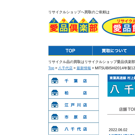
リサイクルショップへ買取のご依頼は
Top
Purchase
リサイクル品の買取はリサイクルショップ愛品倶楽部
Top
>
八千代店
>
最新情報
> MITSUBISHI201
千葉店
柏店
江戸川店
店舗TOP
市原店
2022.06.02