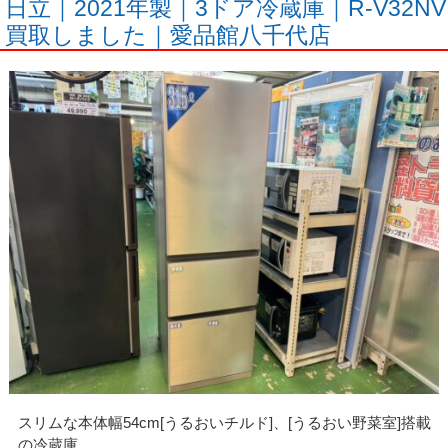
日立｜2021年製｜3ドア冷蔵庫｜R-V32NV
買取しました｜愛品館八千代店
スリムな本体幅54cm[うるおいチルド]、[うるおい野菜室]搭載
の冷蔵庫。