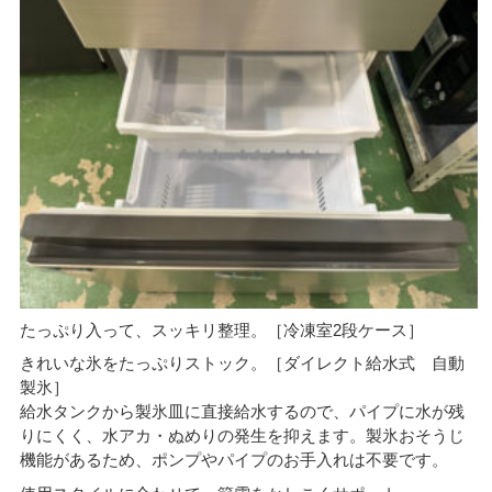
たっぷり入って、スッキリ整理。［冷凍室2段ケース］
きれいな氷をたっぷりストック。［ダイレクト給水式 自動
製氷］
給水タンクから製氷皿に直接給水するので、パイプに水が残
りにくく、水アカ・ぬめりの発生を抑えます。製氷おそうじ
機能があるため、ポンプやパイプのお手入れは不要です。