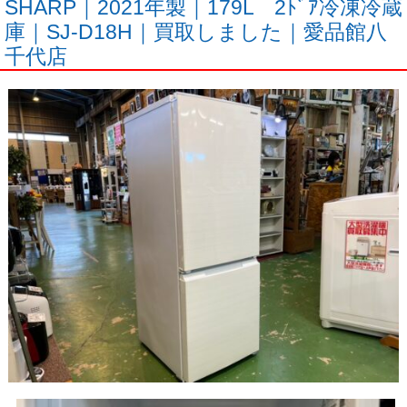
SHARP｜2021年製｜179L 2ﾄﾞｱ冷凍冷蔵
庫｜SJ-D18H｜買取しました｜愛品館八
千代店