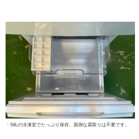
・58Lの冷凍室でたっぷり保存。面倒な霜取りは不要です。