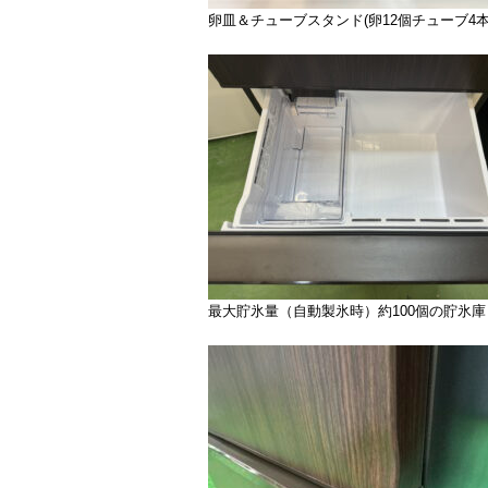
卵皿＆チューブスタンド(卵12個チューブ4本
最大貯氷量（自動製氷時）約100個の貯氷