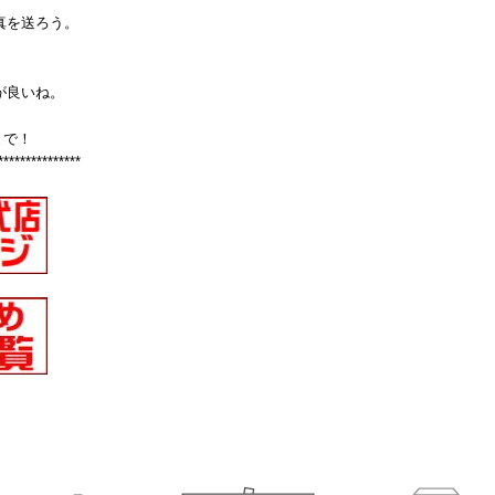
真を送ろう。
が良いね。
まで！
***************