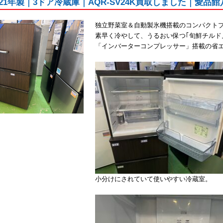
021年製｜3ドア冷蔵庫｜AQR-SV24K買取しました｜愛品
独立野菜室＆自動製氷機搭載のコンパクト
素早く冷やして、うるおい保つ｢旬鮮チルド
「インバーターコンプレッサー」搭載の省
小分けにされていて使いやすい冷蔵室。