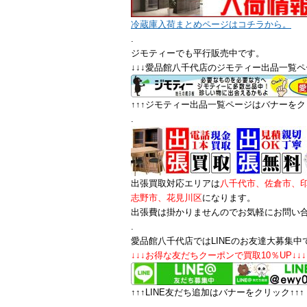
冷蔵庫入荷まとめページはコチラから。
.
ジモティーでも平行販売中です。
↓↓↓愛品館八千代店のジモティー出品一覧ペ
↑↑↑ジモティー出品一覧ページはバナーをクリ
.
出張買取対応エリアは
八千代市、佐倉市、
志野市、花見川区
になります。
出張費は掛かりませんのでお気軽にお問い
.
愛品館八千代店ではLINEのお友達大募集中
↓↓↓お得な友だちクーポンで買取10％UP↓↓↓
↑↑↑LINE友だち追加はバナーをクリック↑↑↑
.