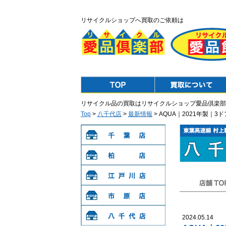
リサイクルショップへ買取のご依頼は
Top
Purchase
リサイクル品の買取はリサイクルショップ愛品倶楽部
Top
>
八千代店
>
最新情報
> AQUA｜2021年製｜
千葉店
柏店
江戸川店
店舗TOP
市原店
2024.05.14