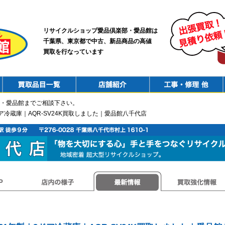
リサイクルショップ愛品倶楽部・愛品館は
千葉県、東京都で中古、新品商品の高値
買取を行なっています
PurchaseList
Shop
ConstructionRepair
・愛品館までご相談下さい。
3ドア冷蔵庫｜AQR-SV24K買取しました｜愛品館八千代店
店内の様子
最新情報
買取強化情報