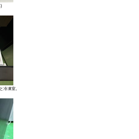
)
庫と冷凍室。