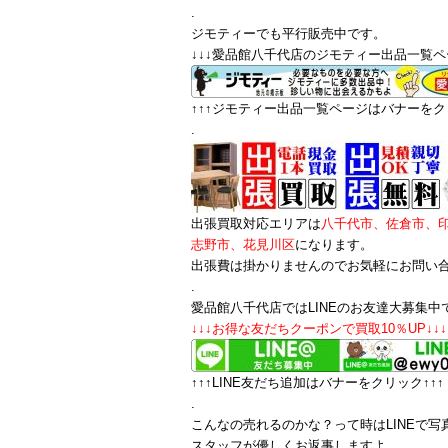
.
ジモティーでも平行販売中です。
↓↓↓愛品館八千代店のジモティー出品一覧ペ
↑↑↑ジモティー出品一覧ページはバナーをクリ
.
出張買取対応エリアは
八千代市、佐倉市、
志野市、花見川区
になります。
出張費は掛かりませんのでお気軽にお問い
.
愛品館八千代店ではLINEのお友達大募集中
↓↓↓お得な友だちクーポンで買取10％UP↓↓↓
↑↑↑LINE友だち追加はバナーをクリック↑↑↑
.
こんなの売れるのかな？って時はLINEで写
スタッフが優しくお返事しますよ。