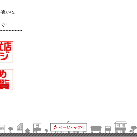
が良いね。
まで！
***************