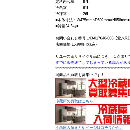
定格内容積 87L
冷蔵室 61L
冷凍室 26L
■本体寸法：W475mm×D502mm×H858mm■
■質量24.5㎏■
お問い合わせ番号 143-017648-003【愛八R
店頭価格 15,990円(税込)
リユース＆リサイクル品につき、 １点限り
すでに販売終了してし
まっている場合があ
*****
**********************************************
同商品の買取も募集中です！
冷蔵庫の買取はこちら
冷蔵庫入荷まとめページはコチラから。