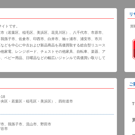
リ
サイトです。
買
葉市（若葉区、稲毛区、美浜区、花見川区）、八千代市、市原市、
、我孫子市、佐倉市、印西市、白井市、袖ヶ浦市、浦安市、市川
区などを中心に中古および新品商品を高価買取する総合型リユース
の他家電、レンジボード、チェストその他家具、自転車、楽器、ア
器、ベビー用品、日曜品などの幅広いジャンルで高価買い取りして
ご
18
中央区・若葉区・稲毛区・美浜区）、四街道市
T
戸市、我孫子市、流山市、野田市
谷市