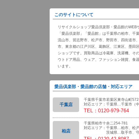
このサイトについて
リサイクルショップ愛品倶楽部・愛品館のWEB
「愛品倶楽部」「愛品館」は千葉県の柏市、千
流山市、習志野市、松戸市、野田市、四街道市
市、東京都の江戸川区、葛飾区、江東区、墨田
ショップです。買取商品は冷蔵庫、洗濯機、そ
ウトドア用品、ウェア、ファッション雑貨、食
います。
愛品倶楽部・愛品館の店舗・対応エリア
千葉県千葉市若葉区東寺山町572-
千葉店
対応エリア：千葉県…千葉市（
TEL：0120-979-764
千葉県柏市十余二254-781
対応エリア：千葉県…柏市、松
柏店
茨城県…取手市、守
TEL：0120-42-8087