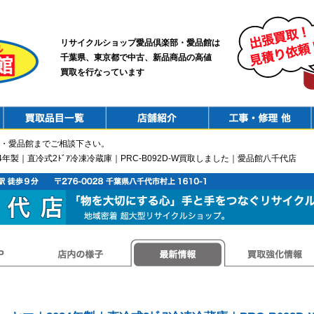
リサイクルショップ愛品倶楽部・愛品館は
千葉県、東京都で中古、新品商品の高値
買取を行なっています
PurchaseList
Shop
ConstructionRepair
・愛品館までご相談下さい。
4年製｜直冷式2ﾄﾞｱ冷凍冷蔵庫｜PRC-B092D-W買取しました｜愛品館八千代店
店内の様子
最新情報
買取強化情報