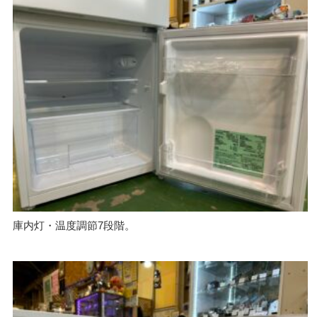
庫内灯・温度調節7段階。