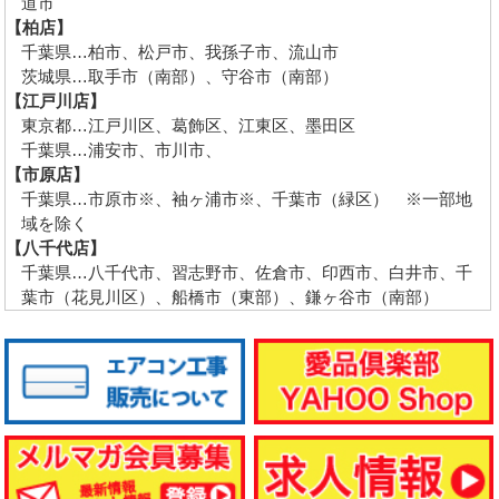
道市
【柏店】
千葉県…柏市、松戸市、我孫子市、流山市
茨城県…取手市（南部）、守谷市（南部）
【江戸川店】
東京都…江戸川区、葛飾区、江東区、墨田区
千葉県…浦安市、市川市、
【市原店】
千葉県…市原市※、袖ヶ浦市※、千葉市（緑区） ※一部地
域を除く
【八千代店】
千葉県…八千代市、習志野市、佐倉市、印西市、白井市、千
葉市（花見川区）、船橋市（東部）、鎌ヶ谷市（南部）