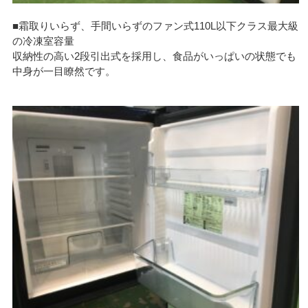
■霜取りいらず、手間いらずのファン式110L以下クラス最大級
の冷凍室容量
収納性の高い2段引出式を採用し、食品がいっぱいの状態でも
中身が一目瞭然です。