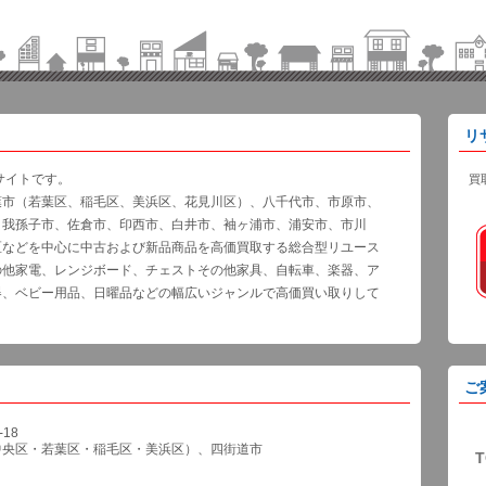
リ
サイトです。
買
葉市（若葉区、稲毛区、美浜区、花見川区）、八千代市、市原市、
、我孫子市、佐倉市、印西市、白井市、袖ヶ浦市、浦安市、市川
区などを中心に中古および新品商品を高価買取する総合型リユース
の他家電、レンジボード、チェストその他家具、自転車、楽器、ア
器、ベビー用品、日曜品などの幅広いジャンルで高価買い取りして
ご
18
中央区・若葉区・稲毛区・美浜区）、四街道市
T