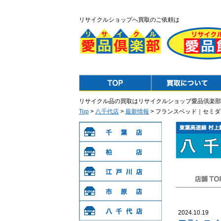
リサイクルショップへ買取のご依頼は
Top
Purchase
リサイクル品の買取はリサイクルショップ愛品倶楽部
Top
>
八千代店
>
最新情報
> フランスベッド｜セミ
千葉店
柏店
江戸川店
店舗TOP
市原店
2024.10.19