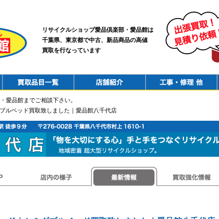
リサイクルショップ愛品倶楽部・愛品館は
千葉県、東京都で中古、新品商品の高値
買取を行なっています
PurchaseList
Shop
ConstructionRepair
・愛品館までご相談下さい。
ダブルベッド買取致しました｜愛品館八千代店
店内の様子
最新情報
買取強化情報