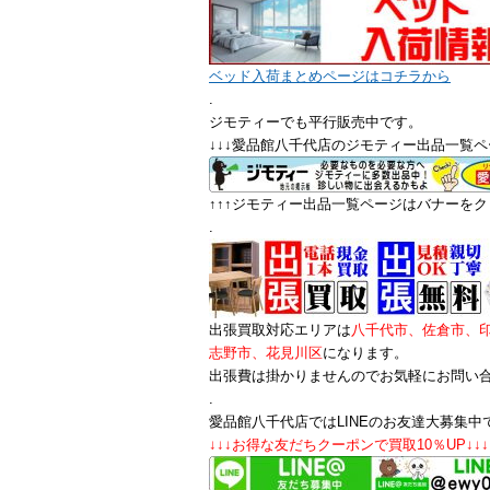
ベッド入荷まとめページはコチラから
.
ジモティーでも平行販売中です。
↓↓↓愛品館八千代店のジモティー出品一覧ペ
↑↑↑ジモティー出品一覧ページはバナーをクリ
.
出張買取対応エリアは
八千代市、佐倉市、
志野市、花見川区
になります。
出張費は掛かりませんのでお気軽にお問い
.
愛品館八千代店ではLINEのお友達大募集中
↓↓↓お得な友だちクーポンで買取10％UP↓↓↓