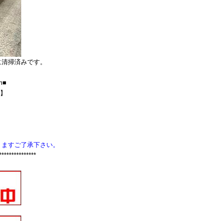
に清掃済みです。
m■
D】
りますご了承下さい。
***************