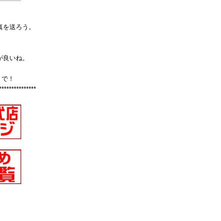
真を送ろう。
が良いね。
まで！
***************