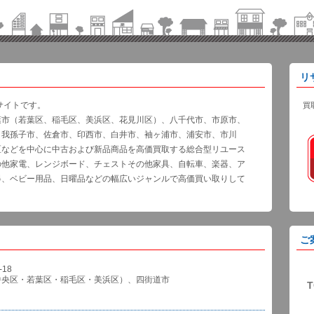
リ
サイトです。
買
葉市（若葉区、稲毛区、美浜区、花見川区）、八千代市、市原市、
、我孫子市、佐倉市、印西市、白井市、袖ヶ浦市、浦安市、市川
区などを中心に中古および新品商品を高価買取する総合型リユース
の他家電、レンジボード、チェストその他家具、自転車、楽器、ア
器、ベビー用品、日曜品などの幅広いジャンルで高価買い取りして
ご
18
中央区・若葉区・稲毛区・美浜区）、四街道市
T