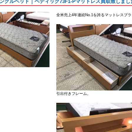
ングルベッド｜ペディック73F1-Pマットレス買取致しま
全米売上4年連続No.1を誇るマットレスブ
引出付きフレーム。