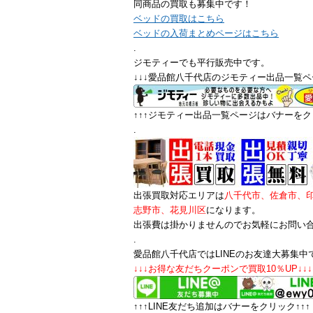
同商品の買取も募集中です！
ベッドの買取はこちら
ベッドの入荷まとめページはこちら
.
ジモティーでも平行販売中です。
↓↓↓愛品館八千代店のジモティー出品一覧ペ
↑↑↑ジモティー出品一覧ページはバナーをクリ
.
出張買取対応エリアは
八千代市、佐倉市、
志野市、花見川区
になります。
出張費は掛かりませんのでお気軽にお問い
.
愛品館八千代店ではLINEのお友達大募集中
↓↓↓お得な友だちクーポンで買取10％UP↓↓↓
↑↑↑LINE友だち追加はバナーをクリック↑↑↑