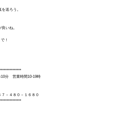
真を送ろう。
が良いね。
まで！
***************
分 営業時間10-19時
４７－４８０－１６８０
***************