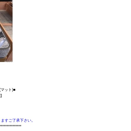
(マット)■
D】
りますご了承下さい。
***************