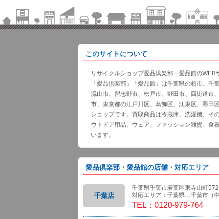
このサイトについて
リサイクルショップ愛品倶楽部・愛品館のWEB
「愛品倶楽部」「愛品館」は千葉県の柏市、千
流山市、習志野市、松戸市、野田市、四街道市
市、東京都の江戸川区、葛飾区、江東区、墨田
ショップです。買取商品は冷蔵庫、洗濯機、そ
ウトドア用品、ウェア、ファッション雑貨、食
います。
愛品倶楽部・愛品館の店舗・対応エリア
千葉県千葉市若葉区東寺山町572-
千葉店
対応エリア：千葉県…千葉市（
TEL：0120-979-764