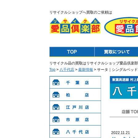
リサイクルショップへ買取のご依頼は
Top
Purchase
リサイクル品の買取はリサイクルショップ愛品倶楽部
Top
>
八千代店
>
最新情報
> サータ｜シングルベッド
千葉店
柏店
江戸川店
店舗TOP
市原店
2022.11.21