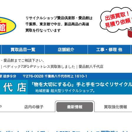
リサイクルショップ愛品倶楽部・愛品館は
千葉県、東京都で中古、新品商品の高値
買取を行なっています
PurchaseList
Shop
ConstructionRepair
・愛品館までご相談下さい。
｜ペディック73F1-Pマットレス買取致しました｜愛品館八千代店
店内の様子
最新情報
買取強化情報