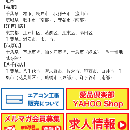
道市
【柏店】
千葉県…柏市、松戸市、我孫子市、流山市
茨城県…取手市（南部）、守谷市（南部）
【江戸川店】
東京都…江戸川区、葛飾区、江東区、墨田区
千葉県…浦安市、市川市、
【市原店】
千葉県…市原市※、袖ヶ浦市※、千葉市（緑区） ※一部地
域を除く
【八千代店】
千葉県…八千代市、習志野市、佐倉市、印西市、白井市、千
葉市（花見川区）、船橋市（東部）、鎌ヶ谷市（南部）