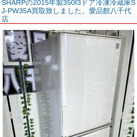
SHARPの2015年製350ℓ3ドア冷凍冷蔵庫S
J-PW35A買取致しました。愛品館八千代
店