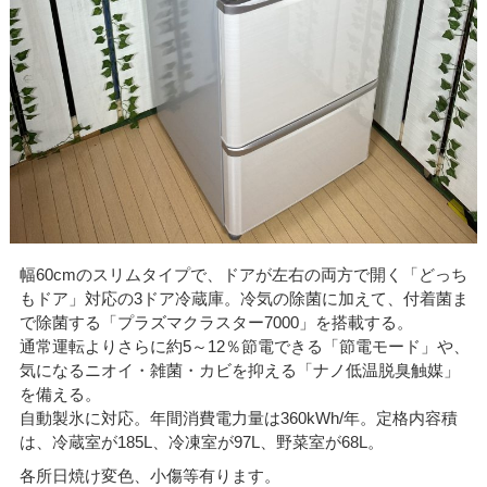
幅60cmのスリムタイプで、ドアが左右の両方で開く「どっち
もドア」対応の3ドア冷蔵庫。冷気の除菌に加えて、付着菌ま
で除菌する「プラズマクラスター7000」を搭載する。
通常運転よりさらに約5～12％節電できる「節電モード」や、
気になるニオイ・雑菌・カビを抑える「ナノ低温脱臭触媒」
を備える。
自動製氷に対応。年間消費電力量は360kWh/年。定格内容積
は、冷蔵室が185L、冷凍室が97L、野菜室が68L。
各所日焼け変色、小傷等有ります。