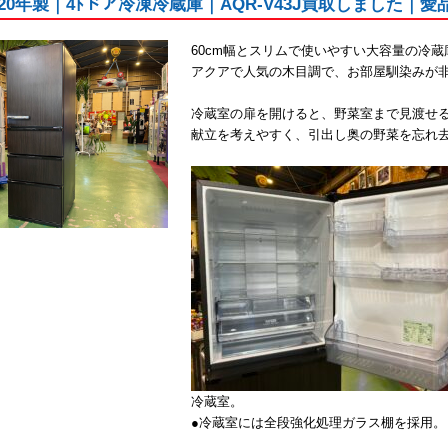
020年製｜4ﾄドア冷凍冷蔵庫｜AQR-V43J買取しました｜
60cm幅とスリムで使いやすい大容量の冷蔵庫
アクアで人気の木目調で、お部屋馴染みが
冷蔵室の扉を開けると、野菜室まで見渡せ
献立を考えやすく、引出し奥の野菜を忘れ
冷蔵室。
●冷蔵室には全段強化処理ガラス棚を採用。