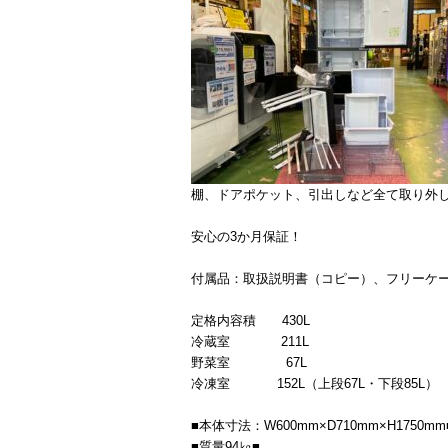
棚、ドアポケット、引出しなど全て取り外
安心の3か月保証！
付属品：取扱説明書（コピー）、フリーケ
定格内容積 430L
冷蔵室 211L
野菜室 67L
冷凍室 152L（上段67L・下段85L）
■本体寸法：W600mm×D710mm×H1750mm
■質量94㎏■