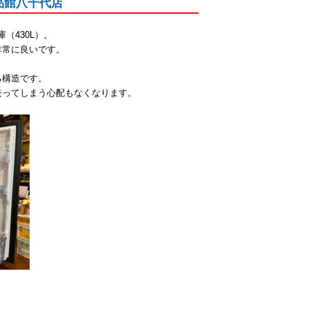
愛品館八千代店
（430L）。
非常に良いです。
る構造です。
去ってしまう心配もなくなります。