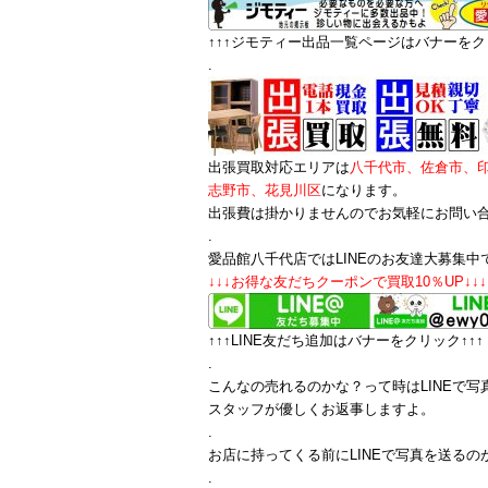
↑↑↑ジモティー出品一覧ページはバナーをクリ
.
出張買取対応エリアは
八千代市、佐倉市、
志野市、花見川区
になります。
出張費は掛かりませんのでお気軽にお問い
.
愛品館八千代店ではLINEのお友達大募集中
↓↓↓お得な友だちクーポンで買取10％UP↓↓↓
↑↑↑LINE友だち追加はバナーをクリック↑↑↑
.
こんなの売れるのかな？って時はLINEで写
スタッフが優しくお返事しますよ。
.
お店に持ってくる前にLINEで写真を送るの
.