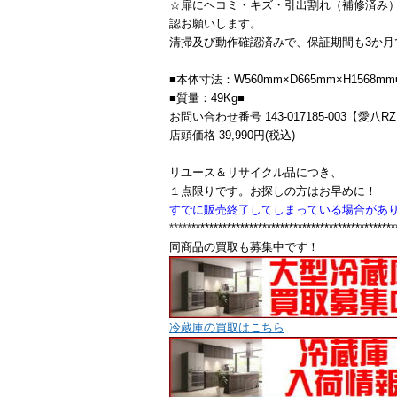
☆扉にヘコミ・キズ・引出割れ（補修済み
認お願いします。
清掃及び動作確認済みで、保証期間も3か月
■本体寸法：W560mm×D665mm×H1568mm
■質量：49Kg■
お問い合わせ番号 143-017185-003【愛八R
店頭価格 39,990円(税込)
リユース＆リサイクル品につき、
１点限りです。お探しの方はお早めに！
すでに販売終了してしまっている場合があ
*****
**********************************************
同商品の買取も募集中です！
冷蔵庫の買取はこちら