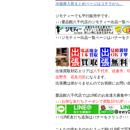
冷蔵庫入荷まとめページはコチラから。
.
ジモティーでも平行販売中です。
↓↓↓愛品館八千代店のジモティー出品一覧ペ
↑↑↑ジモティー出品一覧ページはバナーをクリ
.
出張買取対応エリアは
八千代市、佐倉市、
志野市、花見川区
になります。
出張費は掛かりませんのでお気軽にお問い
.
愛品館八千代店ではLINEのお友達大募集中
↓↓↓お得な友だちクーポンで買取10％UP↓↓↓
↑↑↑LINE友だち追加はバナーをクリック↑↑↑
.
こんなの売れるのかな？って時はLINEで写