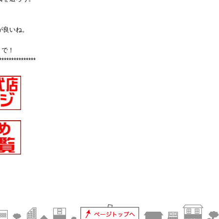
が良いね。
まで！
***************