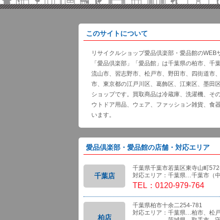
このサイトについて
リサイクルショップ愛品倶楽部・愛品館のWEB
「愛品倶楽部」「愛品館」は千葉県の柏市、千
流山市、習志野市、松戸市、野田市、四街道市
市、東京都の江戸川区、葛飾区、江東区、墨田
ショップです。買取商品は冷蔵庫、洗濯機、そ
ウトドア用品、ウェア、ファッション雑貨、食
います。
愛品倶楽部・愛品館の店舗・対応エリア
千葉県千葉市若葉区東寺山町572-
千葉店
対応エリア：千葉県…千葉市（
TEL：0120-979-764
千葉県柏市十余二254-781
対応エリア：千葉県…柏市、松
柏店