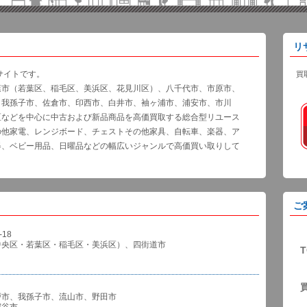
リ
サイトです。
買
葉市（若葉区、稲毛区、美浜区、花見川区）、八千代市、市原市、
、我孫子市、佐倉市、印西市、白井市、袖ヶ浦市、浦安市、市川
区などを中心に中古および新品商品を高価買取する総合型リユース
の他家電、レンジボード、チェストその他家具、自転車、楽器、ア
器、ベビー用品、日曜品などの幅広いジャンルで高価買い取りして
ご
18
中央区・若葉区・稲毛区・美浜区）、四街道市
T
戸市、我孫子市、流山市、野田市