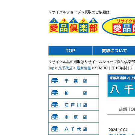
リサイクルショップへ買取のご依頼は
Top
Purchase
リサイクル品の買取はリサイクルショップ愛品倶楽部
Top
>
八千代店
>
最新情報
> SHARP｜2019年製
千葉店
柏店
江戸川店
店舗TOP
市原店
2024.10.04