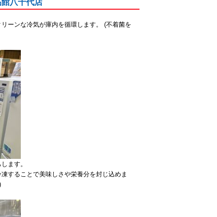
愛品館八千代店
リーンな冷気が庫内を循環します。 (不着菌を
ちします。
冷凍することで美味しさや栄養分を封じ込めま
)