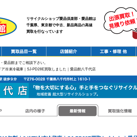
リサイクルショップ愛品倶楽部・愛品館は
千葉県、東京都で中古、新品商品の高値
買取を行なっています
PurchaseList
Shop
ConstructionRepair
・愛品館までご相談下さい。
｜2ドア冷凍冷蔵庫｜SJ-PD28E買取しました｜愛品館八千代店
店内の様子
最新情報
買取強化情報