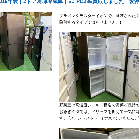
2019年製｜2ドア冷凍冷蔵庫｜SJ-PD28E買取しました｜
プラズマクラスターイオンで、除菌されたク
除菌するタイプではありません。)
野菜室は高湿度シールド構造で野菜が長持
お急ぎ冷凍では、ドリップを抑えて一気に
す。 (ステンレストレーはついていません。