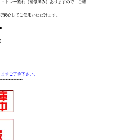
）・トレー割れ（補修済み）ありますので、ご確
で安心してご使用いただけます。
■
Z】
りますご了承下さい。
***************