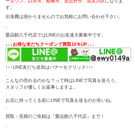
ータウン、白井市、船橋市、習志野市、花見川区
になりま
す。
出張費は掛かりませんのでお気軽にお問い合わせ下さい。
.
愛品館八千代店ではLINEのお友達大募集中です。
↓↓↓お得な友だちクーポンで買取10％UP↓↓↓
↑↑↑LINE友だち追加はバナーをクリック↑↑↑
.
こんなの売れるのかな？って時はLINEで写真を送ろう。
スタッフが優しくお返事しますよ。
.
お店に持ってくる前にLINEで写真を送るのが良いね。
.
買取・見積のご依頼は『愛品館八千代店』まで！
.
.