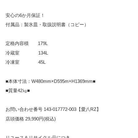
安心の6か月保証！
付属品：製氷皿・取扱説明書（コピー）
定格内容積 179L
冷蔵室 134L
冷凍室 45L
■本体寸法：W480mm×D595m×H1369mm■
■質量42㎏■
お問い合わせ番号 143-017772-003【愛八RZ】
店頭価格 29,990円(税込)
リユース＆リサイクル品につき、