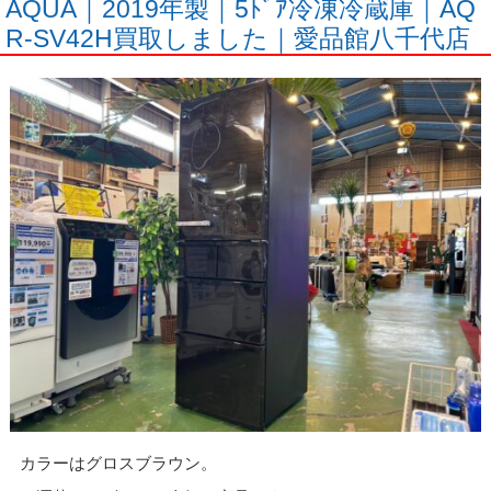
AQUA｜2019年製｜5ﾄﾞｱ冷凍冷蔵庫｜AQ
R-SV42H買取しました｜愛品館八千代店
カラーはグロスブラウン。