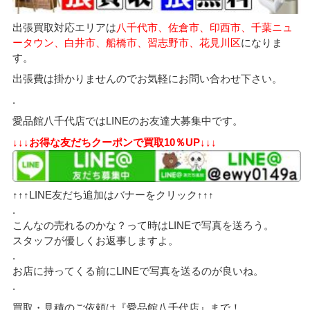
出張買取対応エリアは
八千代市、佐倉市、印西市、千葉ニュ
ータウン、白井市、船橋市、習志野市、花見川区
になりま
す。
出張費は掛かりませんのでお気軽にお問い合わせ下さい。
.
愛品館八千代店ではLINEのお友達大募集中です。
↓↓↓お得な友だちクーポンで買取10％UP↓↓↓
↑↑↑LINE友だち追加はバナーをクリック↑↑↑
.
こんなの売れるのかな？って時はLINEで写真を送ろう。
スタッフが優しくお返事しますよ。
.
お店に持ってくる前にLINEで写真を送るのが良いね。
.
買取・見積のご依頼は『愛品館八千代店』まで！