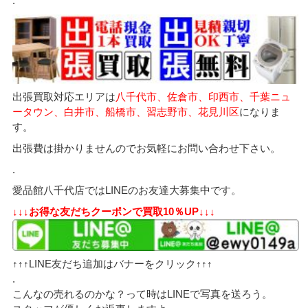
.
出張買取対応エリアは
八千代市、佐倉市、印西市、千葉ニュ
ータウン、白井市、船橋市、習志野市、花見川区
になりま
す。
出張費は掛かりませんのでお気軽にお問い合わせ下さい。
.
愛品館八千代店ではLINEのお友達大募集中です。
↓↓↓お得な友だちクーポンで買取10％UP↓↓↓
↑↑↑LINE友だち追加はバナーをクリック↑↑↑
.
こんなの売れるのかな？って時はLINEで写真を送ろう。