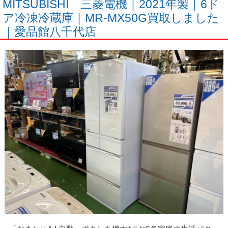
MITSUBISHI 三菱電機｜2021年製｜6ド
ア冷凍冷蔵庫｜MR-MX50G買取しました
｜愛品館八千代店