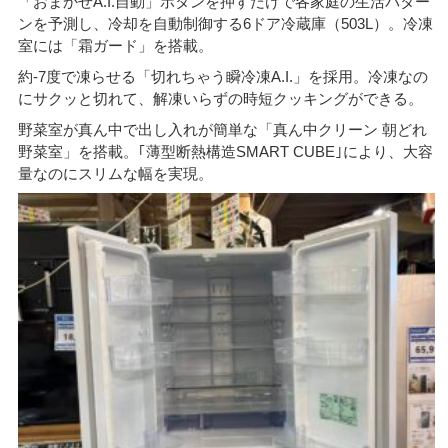
「おまかせA.I.自動」ボタンを押すだけで各家庭の生活パター
ンを予測し、冷却を自動制御する6ドア冷蔵庫（503L）。冷凍
室には「霜ガード」を搭載。
約-7度で凍らせる「切れちゃう瞬冷凍A.I.」を採用。冷凍なの
にサクッと切れて、解凍いらずの時短クッキングができる。
野菜室が真ん中で出し入れが簡単な「真ん中クリーン 朝どれ
野菜室」を搭載。｢薄型断熱構造SMART CUBE｣により、大容
量なのにスリムな幅を実現。