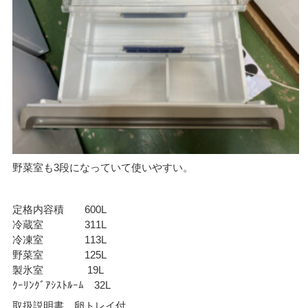
野菜室も3段になっていて使いやすい。
定格内容積 600L
冷蔵室 311L
冷凍室 113L
野菜室 125L
製氷室 19L
ｸｰﾘﾝｸﾞｱｼｽﾄﾙｰﾑ 32L
取扱説明書、卵トレイ付