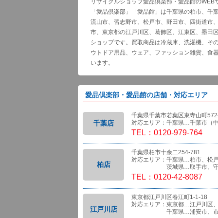
リサイクルショップ愛品倶楽部・愛品館のWEB
「愛品倶楽部」「愛品館」は千葉県の柏市、千
流山市、習志野市、松戸市、野田市、四街道市
市、東京都の江戸川区、葛飾区、江東区、墨田
ショップです。買取商品は冷蔵庫、洗濯機、そ
ウトドア用品、ウェア、ファッション雑貨、食
います。
愛品倶楽部・愛品館の店舗・対応エリア
千葉県千葉市若葉区東寺山町572-
千葉店
対応エリア：千葉県…千葉市（
TEL：0120-979-764
千葉県柏市十余二254-781
対応エリア：千葉県…柏市、松
柏店
茨城県…取手市、守
TEL：0120-42-8087
東京都江戸川区春江町1-1-18
対応エリア：東京都…江戸川区
江戸川店
千葉県…浦安市、市