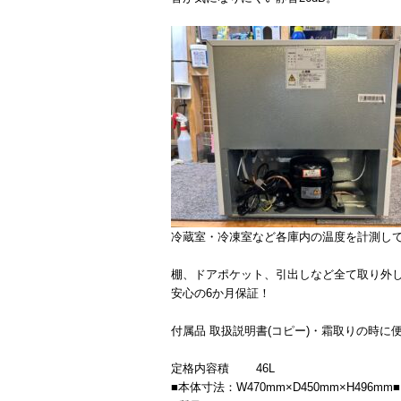
冷蔵室・冷凍室など各庫内の温度を計測し
棚、ドアポケット、引出しなど全て取り外
安心の6か月保証！
付属品 取扱説明書(コピー)・霜取りの時に
定格内容積 46L
■本体寸法：W470mm×D450mm×H496mm■