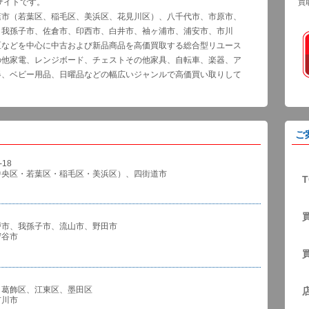
サイトです。
買
葉市（若葉区、稲毛区、美浜区、花見川区）、八千代市、市原市、
、我孫子市、佐倉市、印西市、白井市、袖ヶ浦市、浦安市、市川
区などを中心に中古および新品商品を高価買取する総合型リユース
の他家電、レンジボード、チェストその他家具、自転車、楽器、ア
器、ベビー用品、日曜品などの幅広いジャンルで高価買い取りして
ご
18
中央区・若葉区・稲毛区・美浜区）、四街道市
T
戸市、我孫子市、流山市、野田市
谷市
、葛飾区、江東区、墨田区
川市