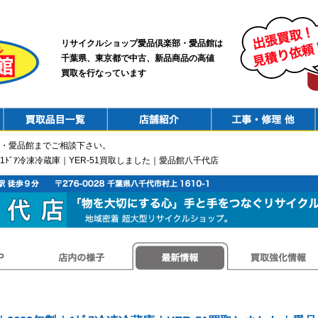
リサイクルショップ愛品倶楽部・愛品館は
千葉県、東京都で中古、新品商品の高値
買取を行なっています
PurchaseList
Shop
ConstructionRepair
・愛品館までご相談下さい。
製｜1ﾄﾞｱ冷凍冷蔵庫｜YER-51買取しました｜愛品館八千代店
店内の様子
最新情報
買取強化情報