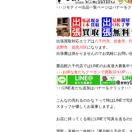
↑↑↑ジモティー出品一覧ページはバナーをクリ
.
出張買取対応エリアは
八千代市、佐倉市、
志野市、花見川区
になります。
出張費は掛かりませんのでお気軽にお問い
.
愛品館八千代店ではLINEのお友達大募集中
↓↓↓お得な友だちクーポンで買取10％UP↓↓↓
↑↑↑LINE友だち追加はバナーをクリック↑↑↑
.
こんなの売れるのかな？って時はLINEで写
スタッフが優しくお返事しますよ。
.
お店に持ってくる前にLINEで写真を送るの
.
買取・見積のご依頼は『愛品館八千代店』