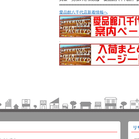
***************************************************
愛品館八千代店新着情報へ
.
リ