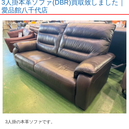
3人掛本革ソファ(DBR)買取致しました｜
愛品館八千代店
3人掛の本革ソファです。