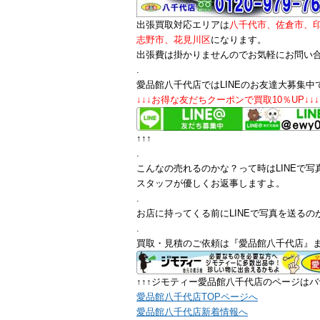
出張買取対応エリアは
八千代市、佐倉市、
志野市、花見川区
になります。
出張費は掛かりませんのでお気軽にお問い
.
愛品館八千代店ではLINEのお友達大募集中
↓↓↓お得な友だちクーポンで買取10％UP↓↓↓
↑↑↑
.
こんなの売れるのかな？って時はLINEで写
スタッフが優しくお返事しますよ。
.
お店に持ってくる前にLINEで写真を送るの
.
買取・見積のご依頼は『愛品館八千代店』
↑↑↑ジモティー愛品館八千代店のページはバ
愛品館八千代店TOPページへ
愛品館八千代店新着情報へ