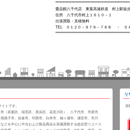
***************************************************
愛品館八千代店 東葉高速鉄道 村上駅徒歩10
住所 八千代市村上１６１０－１
出張買取・見積無料
TEL ０１２０－９７９－７６８ ・ ０
***************************************************
リ
サイトです。
買
葉市（若葉区、稲毛区、美浜区、花見川区）、八千代市、市原市、
、我孫子市、佐倉市、印西市、白井市、袖ヶ浦市、浦安市、市川
区などを中心に中古および新品商品を高価買取する総合型リユース