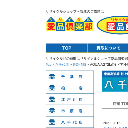
リサイクルショップへ買取のご依頼は
Top
Purchase
リサイクル品の買取はリサイクルショップ愛品倶楽部
Top
>
八千代店
>
最新情報
> AQUAの272Lの3
千葉店
柏店
江戸川店
店舗TOP
市原店
2021.11.15