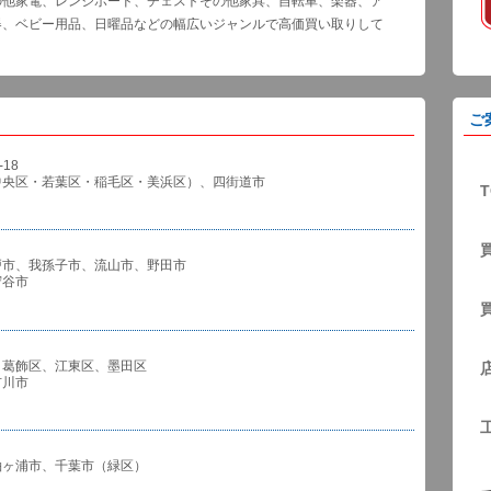
の他家電、レンジボード、チェストその他家具、自転車、楽器、ア
器、ベビー用品、日曜品などの幅広いジャンルで高価買い取りして
ご
18
中央区・若葉区・稲毛区・美浜区）、四街道市
T
戸市、我孫子市、流山市、野田市
谷市
、葛飾区、江東区、墨田区
川市
袖ヶ浦市、千葉市（緑区）