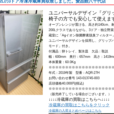
272Lの3ドア冷凍冷蔵庫買取致しました。愛品館八千代店
ユニバーサルデザイン『グリ
椅子の方でも安心して使えま
オーブンレンジが置ける、高さ約140cm、耐
200Lクラスでありながら、3ドア・独立
蔵室に「Agイオン除菌酵素脱臭フィルター
ユニバーサルデザインを採用し、グリップハ
モード」付き。
付属品：卵トレイ、製氷皿 欠品：取説
幅：600mm 奥行：657mm 高さ：1419m
本体重量：60.0Kg
※※※※※※※※※※※※※※※※※※※
年式：2019年製 型番：AQR-27H
お問い合わせ番号 143-013745-003
店頭価格40,000円(税込)
※※※※※※※※※※※※※※※※※※※
（販売終了している場合がございます。）
↓↓↓↓冷蔵庫の買取はこちらへ↓↓↓↓
冷蔵庫の買取はこちらをクリック
冷蔵庫の入荷まとめページはこちら