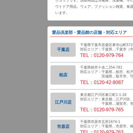
ショップです。買取商品は冷蔵庫、洗濯機、そ
ウトドア用品、ウェア、ファッション雑貨、食
います。
愛品倶楽部・愛品館の店舗・対応エリア
千葉県千葉市若葉区東寺山町572-
千葉店
対応エリア：千葉県…千葉市（
TEL：0120-979-764
千葉県柏市十余二254-781
対応エリア：千葉県…柏市、松
柏店
茨城県…取手市、守
TEL：0120-42-8087
東京都江戸川区春江町1-1-18
対応エリア：東京都…江戸川区
江戸川店
千葉県…浦安市、市
TEL：0120-979-765
千葉県市原市五所1674-1
市原店
対応エリア：千葉県…市原市、
TEL：0120-979-763