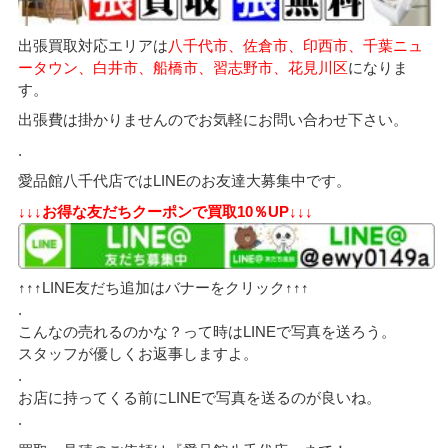
出張買取対応エリアは
八千代市、佐倉市、印西市、千葉ニュ
ータウン、白井市、船橋市、習志野市、花見川区
になりま
す。
出張費は掛かりませんのでお気軽にお問い合わせ下さい。
.
愛品館八千代店ではLINEのお友達大募集中です。
↓↓↓お得な友だちクーポンで買取10％UP↓↓↓
↑↑↑LINE友だち追加はバナーをクリック↑↑↑
.
こんなの売れるのかな？って時はLINEで写真を送ろう。
スタッフが優しくお返事しますよ。
.
お店に持ってくる前にLINEで写真を送るのが良いね。
.