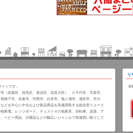
リ
サイトです。
買
葉市（若葉区、稲毛区、美浜区、花見川区）、八千代市、市原市、
、我孫子市、佐倉市、印西市、白井市、袖ヶ浦市、浦安市、市川
区などを中心に中古および新品商品を高価買取する総合型リユース
の他家電、レンジボード、チェストその他家具、自転車、楽器、ア
器、ベビー用品、日曜品などの幅広いジャンルで高価買い取りして