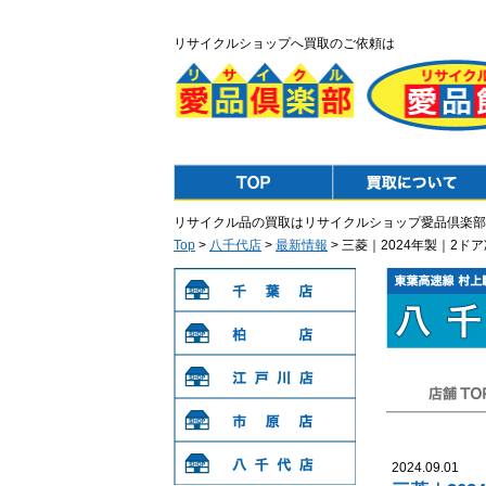
リサイクルショップへ買取のご依頼は
Top
Purchase
リサイクル品の買取はリサイクルショップ愛品倶楽部
Top
>
八千代店
>
最新情報
> 三菱｜2024年製｜2ド
千葉店
柏店
江戸川店
店舗TOP
市原店
2024.09.01