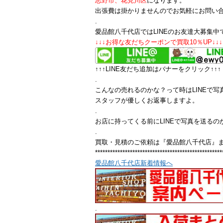
志野市、花見川区
になります。
出張費は掛かりませんのでお気軽にお問い
.
愛品館八千代店ではLINEのお友達大募集中
↓↓↓お得な友だちクーポンで買取10％UP↓↓↓
↑↑↑LINE友だち追加はバナーをクリック↑↑↑
.
こんなの売れるのかな？って時はLINEで写
スタッフが優しくお返事しますよ。
.
お店に持ってくる前にLINEで写真を送るの
.
買取・見積のご依頼は『愛品館八千代店』
***************************************************
愛品館八千代店新着情報へ
.