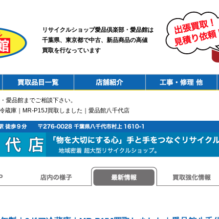
リサイクルショップ愛品倶楽部・愛品館は
千葉県、東京都で中古、新品商品の高値
買取を行なっています
PurchaseList
Shop
ConstructionRepair
・愛品館までご相談下さい。
ア冷蔵庫｜MR-P15J買取しました｜愛品館八千代店
店内の様子
最新情報
買取強化情報