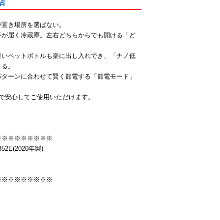
店
が置き場所を選ばない。
に手が届く冷蔵庫。左右どちらからでも開ける「ど
重いペットボトルも楽に出し入れでき、「ナノ低
える。
パターンに合わせて賢く節電する「節電モード」
で安心してご使用いただけます。
）
※※※※※※※※※
E(2020年製)
※※※※※※※※※