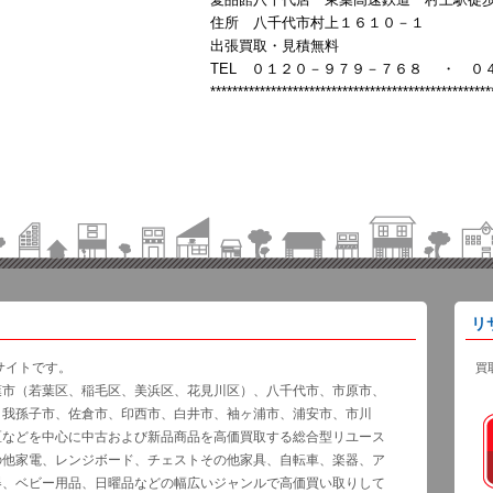
住所 八千代市村上１６１０－１
出張買取・見積無料
TEL ０１２０－９７９－７６８ ・ ０
***************************************************
リ
サイトです。
買
葉市（若葉区、稲毛区、美浜区、花見川区）、八千代市、市原市、
、我孫子市、佐倉市、印西市、白井市、袖ヶ浦市、浦安市、市川
区などを中心に中古および新品商品を高価買取する総合型リユース
の他家電、レンジボード、チェストその他家具、自転車、楽器、ア
器、ベビー用品、日曜品などの幅広いジャンルで高価買い取りして