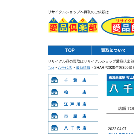
リサイクルショップへ買取のご依頼は
Top
Purchase
リサイクル品の買取はリサイクルショップ愛品倶楽部
Top
>
八千代店
>
最新情報
> SHARP2020年製3
千葉店
柏店
江戸川店
店舗TOP
市原店
2022.04.07