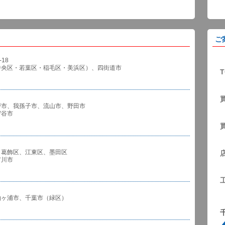
ご
18
中央区・若葉区・稲毛区・美浜区）、四街道市
T
戸市、我孫子市、流山市、野田市
谷市
、葛飾区、江東区、墨田区
川市
袖ヶ浦市、千葉市（緑区）