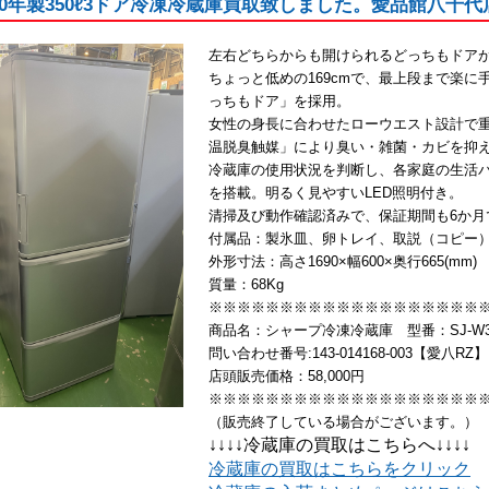
020年製350ℓ3ドア冷凍冷蔵庫買取致しました。愛品館八千代
左右どちらからも開けられるどっちもドア
ちょっと低めの169cmで、最上段まで楽
っちもドア」を採用。
女性の身長に合わせたローウエスト設計で
温脱臭触媒」により臭い・雑菌・カビを抑
冷蔵庫の使用状況を判断し、各家庭の生活
を搭載。明るく見やすいLED照明付き。
清掃及び動作確認済みで、保証期間も6か月
付属品：製氷皿、卵トレイ、取説（コピー
外形寸法：高さ1690×幅600×奥行665(mm)
質量：68Kg
※※※※※※※※※※※※※※※※※※※
商品名：シャープ冷凍冷蔵庫 型番：SJ-W352
問い合わせ番号:143-014168-003【愛八RZ】
店頭販売価格：58,000円
※※※※※※※※※※※※※※※※※※※
（販売終了している場合がございます。）
↓↓↓↓冷蔵庫の買取はこちらへ↓↓↓↓
冷蔵庫の買取はこちらをクリック