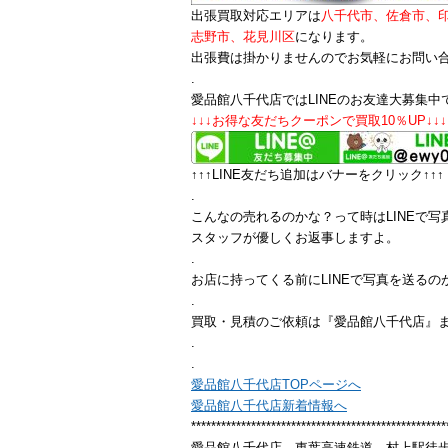
出張買取対応エリアは
八千代市、佐倉市、
志野市、花見川区
になります。
出張費は掛かりませんのでお気軽にお問い
.
愛品館八千代店ではLINEのお友達大募集中
↓↓↓お得な友だちクーポンで買取10％UP↓↓↓
↑↑↑LINE友だち追加はバナーをクリック↑↑↑
.
こんなの売れるのかな？って時はLINEで写
スタッフが優しくお返事しますよ。
.
お店に持ってくる前にLINEで写真を送るの
.
買取・見積のご依頼は『愛品館八千代店』
.
.
愛品館八千代店TOPページへ
愛品館八千代店新着情報へ
***************************************************
愛品館八千代店 東葉高速鉄道 村上駅徒歩10