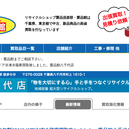
リサイクルショップ愛品倶楽部・愛品館は
千葉県、東京都で中古、新品商品の高値
買取を行なっています
PurchaseList
Shop
ConstructionRepair
・愛品館までご相談下さい。
50ℓ3ドア冷凍冷蔵庫買取致しました。愛品館八千代店
店内の様子
最新情報
買取強化情報