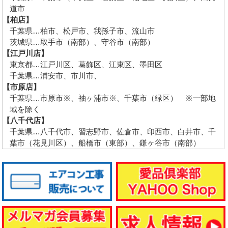
道市
【柏店】
千葉県…柏市、松戸市、我孫子市、流山市
茨城県…取手市（南部）、守谷市（南部）
【江戸川店】
東京都…江戸川区、葛飾区、江東区、墨田区
千葉県…浦安市、市川市、
【市原店】
千葉県…市原市※、袖ヶ浦市※、千葉市（緑区） ※一部地
域を除く
【八千代店】
千葉県…八千代市、習志野市、佐倉市、印西市、白井市、千
葉市（花見川区）、船橋市（東部）、鎌ヶ谷市（南部）