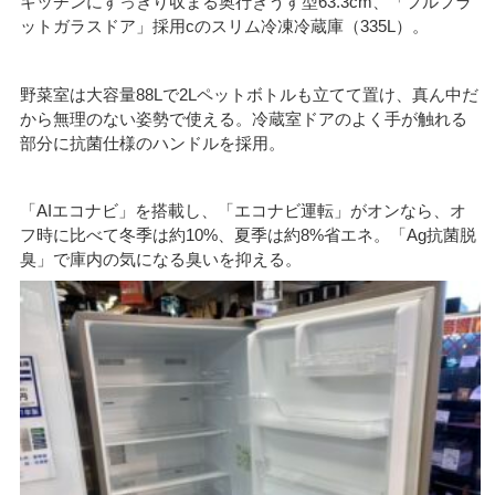
キッチンにすっきり収まる奥行きうす型63.3cm、「フルフラ
ットガラスドア」採用cのスリム冷凍冷蔵庫（335L）。
野菜室は大容量88Lで2Lペットボトルも立てて置け、真ん中だ
から無理のない姿勢で使える。冷蔵室ドアのよく手が触れる
部分に抗菌仕様のハンドルを採用。
「AIエコナビ」を搭載し、「エコナビ運転」がオンなら、オ
フ時に比べて冬季は約10%、夏季は約8%省エネ。「Ag抗菌脱
臭」で庫内の気になる臭いを抑える。