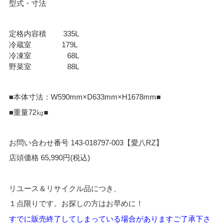
型式・寸法
定格内容積 335L
冷蔵室 179L
冷凍室 68L
野菜室 88L
■本体寸法：W590mm×D633mm×H1678mm■
■重量72㎏■
お問い合わせ番号 143-018797-003【愛八RZ】
店頭価格 65,990円(税込)
リユース＆リサイクル品につき、
１点限りです。お探しの方はお早めに！
すでに販売終了してし
まっている場合がありますご了承下さ