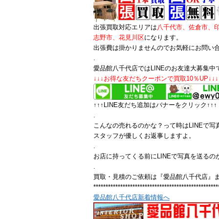
出張買取対応エリアは
八千代市、佐倉市、
志野市、花見川区
になります。
出張費は掛かりませんのでお気軽にお問い
.
愛品館八千代店ではLINEのお友達大募集中
↓↓↓お得な友だちクーポンで買取10％UP↓↓↓
↑↑↑LINE友だち追加はバナーをクリック↑↑↑
.
こんなの売れるのかな？って時はLINEで写
スタッフが優しくお返事しますよ。
.
お店に持ってくる前にLINEで写真を送るの
.
買取・見積のご依頼は『愛品館八千代店』
***************************************************
愛品館八千代店新着情報へ