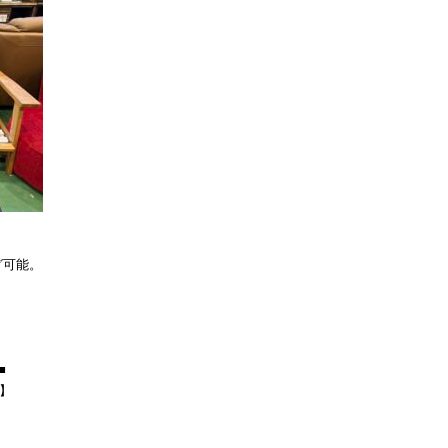
グ可能。
。
■
F】