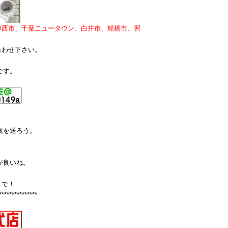
印西市、千葉ニュータウン、白井市、船橋市、習
合わせ下さい。
です。
真を送ろう。
が良いね。
まで！
***************