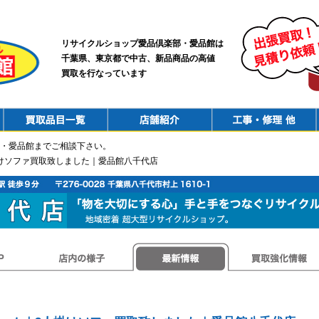
リサイクルショップ愛品倶楽部・愛品館は
千葉県、東京都で中古、新品商品の高値
買取を行なっています
PurchaseList
Shop
ConstructionRepair
・愛品館までご相談下さい。
掛けソファ買取致しました｜愛品館八千代店
店内の様子
最新情報
買取強化情報