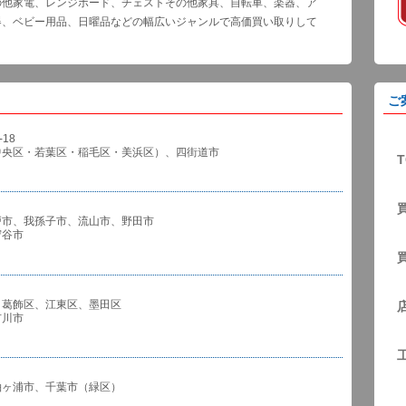
の他家電、レンジボード、チェストその他家具、自転車、楽器、ア
器、ベビー用品、日曜品などの幅広いジャンルで高価買い取りして
ご
18
中央区・若葉区・稲毛区・美浜区）、四街道市
T
戸市、我孫子市、流山市、野田市
谷市
、葛飾区、江東区、墨田区
川市
袖ヶ浦市、千葉市（緑区）