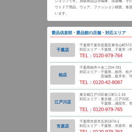
ショップです。買取商品は冷蔵庫、洗濯機、そ
ウトドア用品、ウェア、ファッション雑貨、食
います。
愛品倶楽部・愛品館の店舗・対応エリア
千葉県千葉市若葉区東寺山町572-
千葉店
対応エリア：千葉県…千葉市（
TEL：0120-979-764
千葉県柏市十余二254-781
対応エリア：千葉県…柏市、松
柏店
茨城県…取手市、守
TEL：0120-42-8087
東京都江戸川区春江町1-1-18
対応エリア：東京都…江戸川区
江戸川店
千葉県…浦安市、市
TEL：0120-979-765
千葉県市原市五所1674-1
市原店
対応エリア：千葉県…市原市、
TEL：0120-979-763