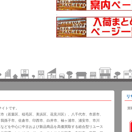
.
リ
サイトです。
買
葉市（若葉区、稲毛区、美浜区、花見川区）、八千代市、市原市、
、我孫子市、佐倉市、印西市、白井市、袖ヶ浦市、浦安市、市川
区などを中心に中古および新品商品を高価買取する総合型リユース