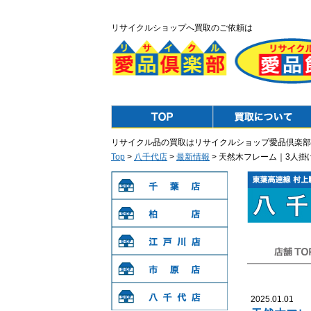
リサイクルショップへ買取のご依頼は
Top
Purchase
リサイクル品の買取はリサイクルショップ愛品倶楽部
Top
>
八千代店
>
最新情報
> 天然木フレーム｜3人
千葉店
柏店
江戸川店
店舗TOP
市原店
2025.01.01